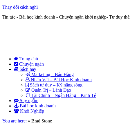
Thay đổi cách nghĩ
Tin tức - Bài học kinh doanh - Chuyện ngắn khởi nghiệp- Tư duy th
Trang chủ
Chuyện ngắn
Sách hay
Marketing – Bán Hàng
Nhân Vật – Bài Học Kinh doanh
Sách tư duy – Kỹ năng sống
Quản Trị – Lãnh Đạo
Tài Chính – Ngân Hàng – Kinh Tế
Suy ngẫm
Bài học kinh doanh
Khởi Nghiệp
You are here:
»
Brad Stone