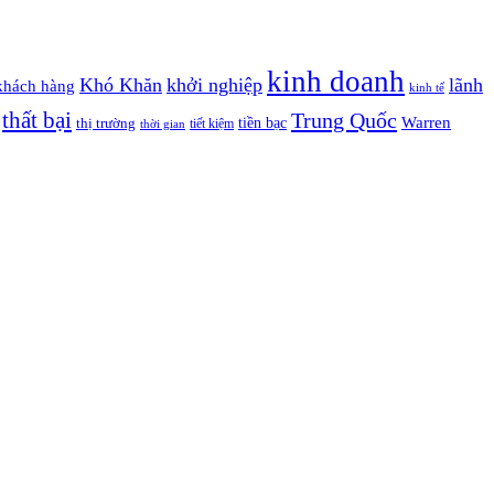
kinh doanh
Khó Khăn
khởi nghiệp
lãnh
khách hàng
kinh tế
thất bại
Trung Quốc
Warren
tiền bạc
thị trường
tiết kiệm
thời gian