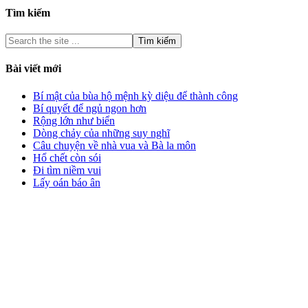
Tìm kiếm
Bài viết mới
Bí mật của bùa hộ mệnh kỳ diệu để thành công
Bí quyết để ngủ ngon hơn
Rộng lớn như biển
Dòng chảy của những suy nghĩ
Câu chuyện về nhà vua và Bà la môn
Hổ chết còn sói
Đi tìm niềm vui
Lấy oán báo ân