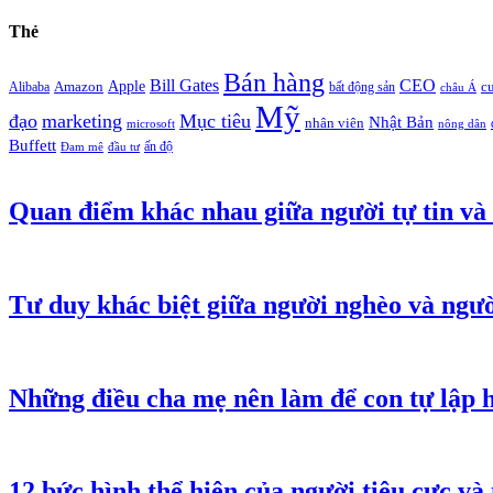
Thẻ
Bán hàng
Bill Gates
CEO
Apple
Amazon
c
Alibaba
bất động sản
châu Á
Mỹ
đạo
marketing
Mục tiêu
Nhật Bản
nhân viên
microsoft
nông dân
Buffett
ấn độ
Đam mê
đầu tư
Quan điểm khác nhau giữa người tự tin và 
Tư duy khác biệt giữa người nghèo và ngườ
Những điều cha mẹ nên làm để con tự lập 
12 bức hình thể hiện của người tiêu cực và