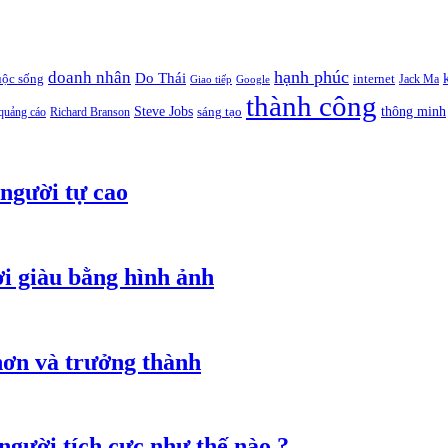
hạnh phúc
doanh nhân
Do Thái
uộc sống
internet
Jack Ma
Giao tiếp
Google
thành công
thông minh
Steve Jobs
sáng tạo
quảng cáo
Richard Branson
người tự cao
i giàu bằng hình ảnh
hơn và trưởng thành
 người tích cực như thế nào ?