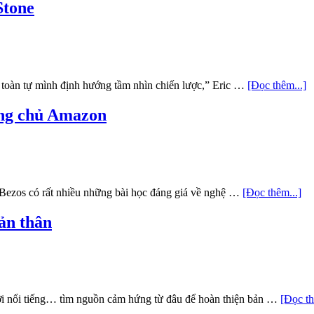
Stone
toàn tự mình định hướng tầm nhìn chiến lược,” Eric …
[Đọc thêm...]
 ông chủ Amazon
f Bezos có rất nhiều những bài học đáng giá về nghệ …
[Đọc thêm...]
ản thân
i nổi tiếng… tìm nguồn cảm hứng từ đâu để hoàn thiện bản …
[Đọc th