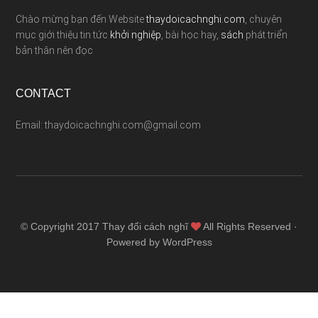
Chào mừng bạn đến Website
thaydoicachnghi.com
, chuyên
mục giới thiệu tin tức
khởi nghiệp
, bài học hay,
sách
phát triển
bản thân nên đọc
CONTACT
Email: thaydoicachnghi.com@gmail.com
© Copyright 2017
Thay đổi cách nghĩ
All Rights Reserved ·
Powered by WordPress