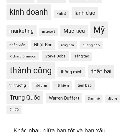
kinh doanh
lãnh đạo
kinh tế
Mỹ
Mục tiêu
marketing
microsoft
Nhật Bản
nhân viên
quảng cáo
nông dân
Steve Jobs
sáng tạo
Richard Branson
thành công
thất bại
thông minh
tiền bạc
thị trường
tiết kiệm
thời gian
Trung Quốc
Warren Buffett
Đam mê
đầu tư
ấn độ
Khác nhau giữa bạn tốt và bạn xấu