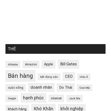
THẺ
Bill Gates
Apple
Amazon
Alibaba
Bán hàng
CEO
bất động sản
châu Á
doanh nhân
Do Thái
cuộc sống
Giao tiếp
hạnh phúc
internet
Jack Ma
Google
Khó Khăn
khởi nghiệp
khách hàng