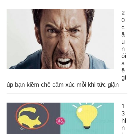
2
0
c
â
u
n
ói
s
ẽ
gi
úp bạn kiềm chế cảm xúc mỗi khi tức giận
1
3
hì
n