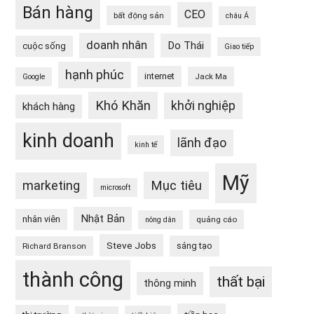
Bán hàng
CEO
bất động sản
châu Á
doanh nhân
Do Thái
cuộc sống
Giao tiếp
hạnh phúc
internet
Jack Ma
Google
Khó Khăn
khởi nghiệp
khách hàng
kinh doanh
lãnh đạo
kinh tế
Mỹ
Mục tiêu
marketing
microsoft
Nhật Bản
nhân viên
quảng cáo
nông dân
Steve Jobs
sáng tạo
Richard Branson
thành công
thất bại
thông minh