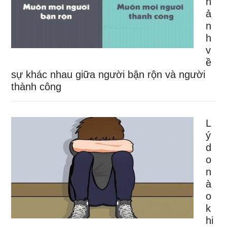
h
ả
n
h
v
ề
sự khác nhau giữa người bận rộn và người
thành công
L
ý
d
o
n
à
o
k
hi