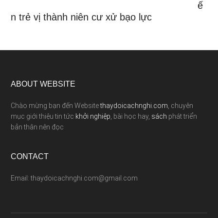
ế
n trẻ vị thành niên cư xử bạo lực
ABOUT WEBSITE
Chào mừng bạn đến Website
thaydoicachnghi.com
, chuyên
mục giới thiệu tin tức
khởi nghiệp
, bài học hay,
sách
phát triển
bản thân nên đọc
CONTACT
Email: thaydoicachnghi.com@gmail.com