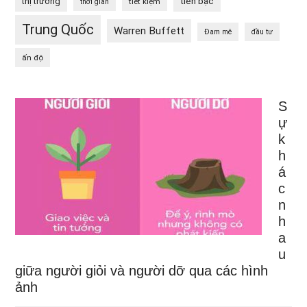
tiền bạc
thị trường
tiết kiệm
thời gian
Trung Quốc
Warren Buffett
Đam mê
đầu tư
ấn độ
S
ự
k
h
á
c
n
h
a
u
giữa người giỏi và người dỡ qua các hình
ảnh