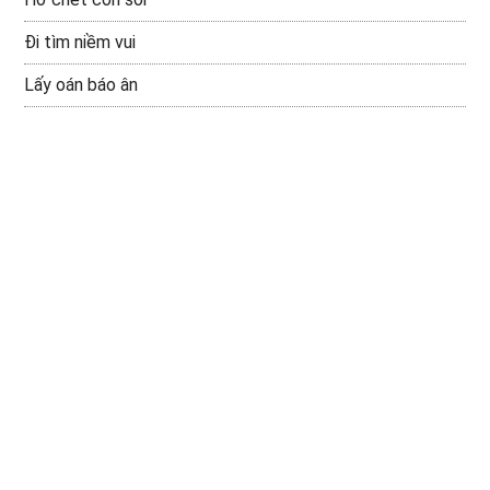
Đi tìm niềm vui
Lấy oán báo ân