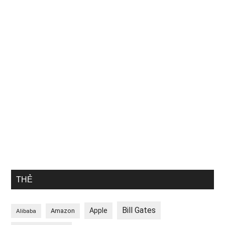
THẺ
Bill Gates
Apple
Amazon
Alibaba