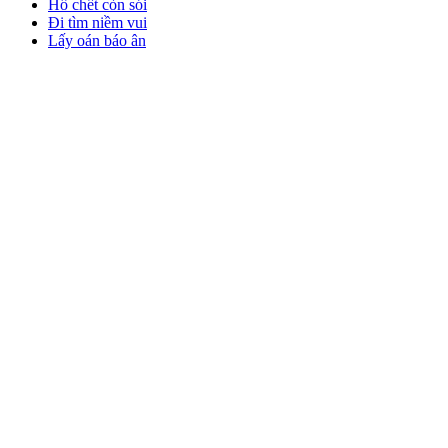
Hổ chết còn sói
Đi tìm niềm vui
Lấy oán báo ân