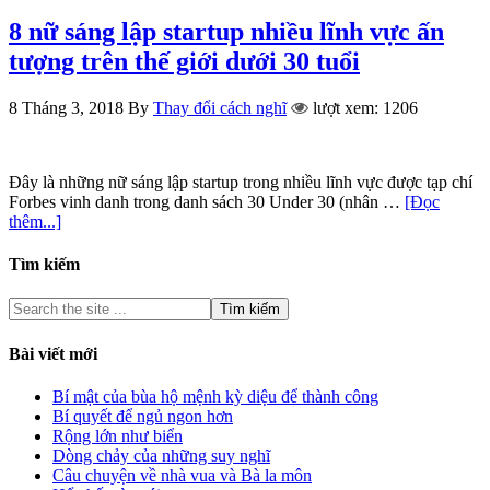
8 nữ sáng lập startup nhiều lĩnh vực ấn
tượng trên thế giới dưới 30 tuổi
8 Tháng 3, 2018
By
Thay đổi cách nghĩ
lượt xem: 1206
Đây là những nữ sáng lập startup trong nhiều lĩnh vực được tạp chí
Forbes vinh danh trong danh sách 30 Under 30 (nhân …
[Đọc
thêm...]
Tìm kiếm
Bài viết mới
Bí mật của bùa hộ mệnh kỳ diệu để thành công
Bí quyết để ngủ ngon hơn
Rộng lớn như biển
Dòng chảy của những suy nghĩ
Câu chuyện về nhà vua và Bà la môn