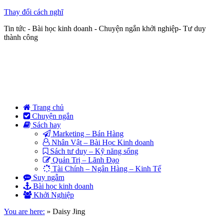
Thay đổi cách nghĩ
Tin tức - Bài học kinh doanh - Chuyện ngắn khởi nghiệp- Tư duy
thành công
Trang chủ
Chuyện ngắn
Sách hay
Marketing – Bán Hàng
Nhân Vật – Bài Học Kinh doanh
Sách tư duy – Kỹ năng sống
Quản Trị – Lãnh Đạo
Tài Chính – Ngân Hàng – Kinh Tế
Suy ngẫm
Bài học kinh doanh
Khởi Nghiệp
You are here:
»
Daisy Jing