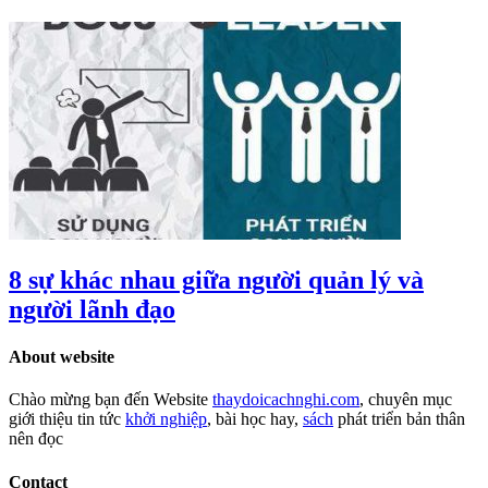
8 sự khác nhau giữa người quản lý và
người lãnh đạo
About website
Chào mừng bạn đến Website
thaydoicachnghi.com
, chuyên mục
giới thiệu tin tức
khởi nghiệp
, bài học hay,
sách
phát triển bản thân
nên đọc
Contact