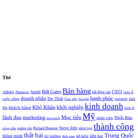
Thẻ
Bán hàng
Bill Gates
CEO
Apple
Amazon
Alibaba
bất động sản
châu Á
hạnh phúc
doanh nhân
Do Thái
cuộc sống
internet
Jack
Giao tiếp
Google
kinh doanh
Khó Khăn
khởi nghiệp
khách hàng
Ma
kinh tế
Mỹ
lãnh đạo
marketing
Mục tiêu
Nhật Bản
nhân viên
microsoft
thành công
Steve Jobs
sáng tạo
quảng cáo
Richard Branson
nông dân
thất bại
Trung Quốc
thông minh
tiền bạc
thị trường
tiết kiệm
thời gian