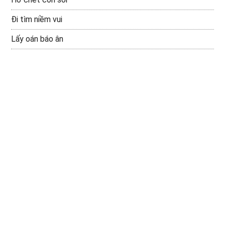
Đi tìm niềm vui
Lấy oán báo ân