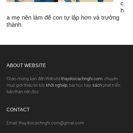
c
h
a mẹ nên làm để con tự lập hơn và trưởng
thành
ABOUT WEBSITE
Chào mừng bạn đến Website
thaydoicachnghi.com
, chuyên
mục giới thiệu tin tức
khởi nghiệp
, bài học hay,
sách
phát triển
bản thân nên đọc
CONTACT
Email: thaydoicachnghi.com@gmail.com