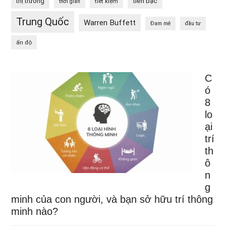
tiền bạc
thị trường
tiết kiệm
thời gian
Trung Quốc
Warren Buffett
Đam mê
đầu tư
ấn độ
C
ó
8
lo
ại
trí
th
ô
n
g
minh của con người, và bạn sở hữu trí thông
minh nào?