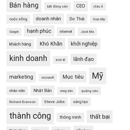
Bán hàng
CEO
bất động sản
châu Á
doanh nhân
Do Thái
cuộc sống
Giao tiếp
hạnh phúc
internet
Jack Ma
Google
Khó Khăn
khởi nghiệp
khách hàng
kinh doanh
lãnh đạo
kinh tế
Mỹ
Mục tiêu
marketing
microsoft
Nhật Bản
nhân viên
quảng cáo
nông dân
Steve Jobs
sáng tạo
Richard Branson
thành công
thất bại
thông minh