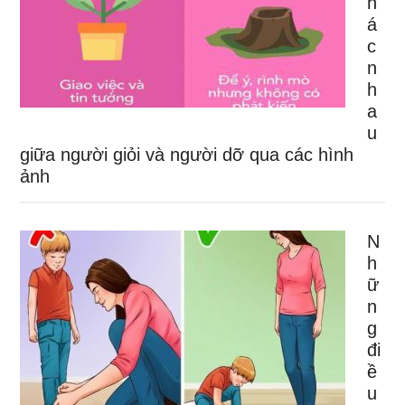
h
á
c
n
h
a
u
giữa người giỏi và người dỡ qua các hình
ảnh
N
h
ữ
n
g
đi
ề
u