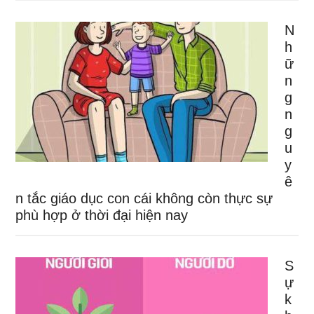
N
h
ữ
n
g
n
g
u
y
ê
n tắc giáo dục con cái không còn thực sự
phù hợp ở thời đại hiện nay
S
ự
k