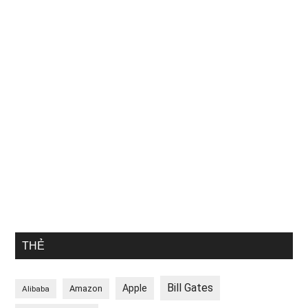
THẺ
Bill Gates
Apple
Amazon
Alibaba