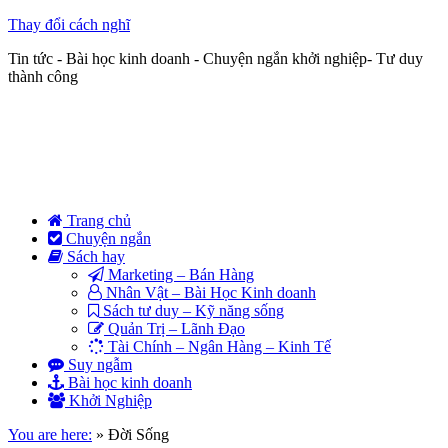
Thay đổi cách nghĩ
Tin tức - Bài học kinh doanh - Chuyện ngắn khởi nghiệp- Tư duy
thành công
Trang chủ
Chuyện ngắn
Sách hay
Marketing – Bán Hàng
Nhân Vật – Bài Học Kinh doanh
Sách tư duy – Kỹ năng sống
Quản Trị – Lãnh Đạo
Tài Chính – Ngân Hàng – Kinh Tế
Suy ngẫm
Bài học kinh doanh
Khởi Nghiệp
You are here:
»
Đời Sống