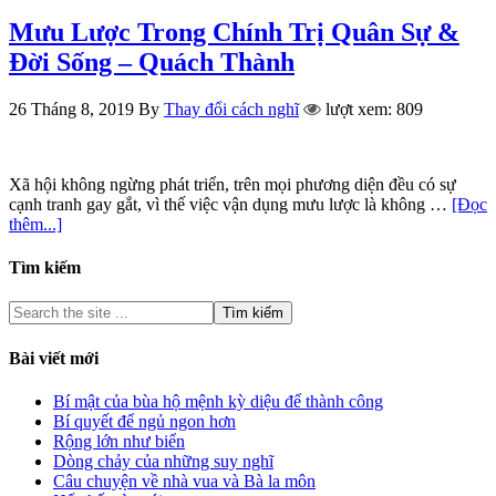
Mưu Lược Trong Chính Trị Quân Sự &
Đời Sống – Quách Thành
26 Tháng 8, 2019
By
Thay đổi cách nghĩ
lượt xem: 809
Xã hội không ngừng phát triển, trên mọi phương diện đều có sự
cạnh tranh gay gắt, vì thế việc vận dụng mưu lược là không …
[Đọc
thêm...]
Tìm kiếm
Bài viết mới
Bí mật của bùa hộ mệnh kỳ diệu để thành công
Bí quyết để ngủ ngon hơn
Rộng lớn như biển
Dòng chảy của những suy nghĩ
Câu chuyện về nhà vua và Bà la môn