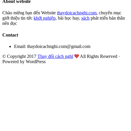
About website
Chào mừng bạn đến Website
thaydoicachnghi.com
, chuyên mục
giới thiệu tin tức
khởi nghiệp
, bài học hay,
sách
phát triển bản thân
nên đọc
Contact
Email: thaydoicachnghi.com@gmail.com
© Copyright 2017
Thay đổi cách nghĩ
All Rights Reserved ·
Powered by WordPress