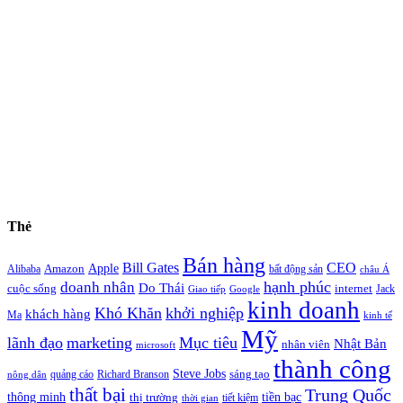
Thẻ
Bán hàng
Bill Gates
CEO
Apple
Amazon
Alibaba
bất động sản
châu Á
hạnh phúc
doanh nhân
Do Thái
cuộc sống
internet
Jack
Giao tiếp
Google
kinh doanh
Khó Khăn
khởi nghiệp
khách hàng
Ma
kinh tế
Mỹ
lãnh đạo
marketing
Mục tiêu
Nhật Bản
nhân viên
microsoft
thành công
Steve Jobs
sáng tạo
quảng cáo
Richard Branson
nông dân
thất bại
Trung Quốc
thông minh
tiền bạc
thị trường
tiết kiệm
thời gian