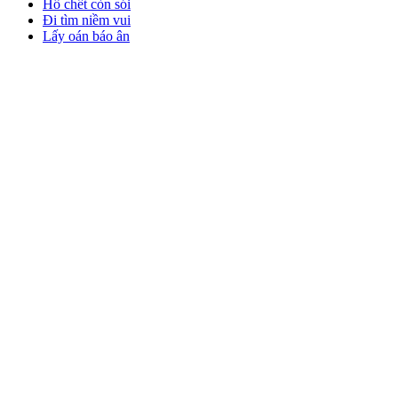
Hổ chết còn sói
Đi tìm niềm vui
Lấy oán báo ân