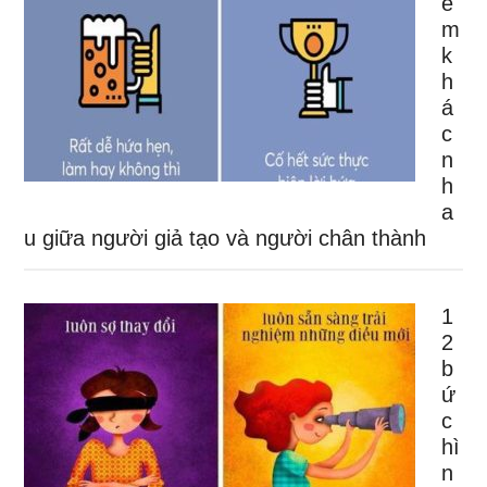
ể
m
k
h
á
c
n
h
a
u giữa người giả tạo và người chân thành
1
2
b
ứ
c
hì
n