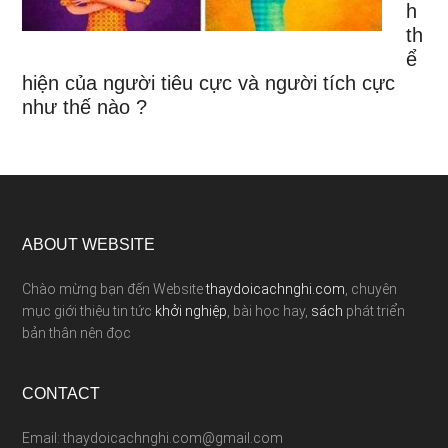
h
th
ể
hiện của người tiêu cực và người tích cực
như thế nào ?
ABOUT WEBSITE
Chào mừng bạn đến Website
thaydoicachnghi.com
, chuyên
mục giới thiệu tin tức
khởi nghiệp
, bài học hay,
sách
phát triển
bản thân nên đọc
CONTACT
Email: thaydoicachnghi.com@gmail.com