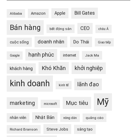
Bill Gates
Apple
Amazon
Alibaba
Bán hàng
CEO
bất động sản
châu Á
doanh nhân
Do Thái
cuộc sống
Giao tiếp
hạnh phúc
internet
Jack Ma
Google
Khó Khăn
khởi nghiệp
khách hàng
kinh doanh
lãnh đạo
kinh tế
Mỹ
Mục tiêu
marketing
microsoft
Nhật Bản
nhân viên
quảng cáo
nông dân
Steve Jobs
sáng tạo
Richard Branson