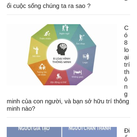
ổi cuộc sống chúng ta ra sao ?
C
ó
8
lo
ại
trí
th
ô
n
g
minh của con người, và bạn sở hữu trí thông
minh nào?
Đi