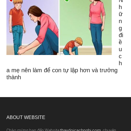
N
h
ữ
n
g
đi
ề
u
c
h
a mẹ nên làm để con tự lập hơn và trưởng
thành
ABOUT WEBSITE
Chào mừng bạn đến Website
thaydoicachnghi.com
, chuyên