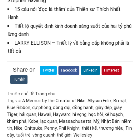
Stephen Hawking
15 câu nói ‘đọc là thấm’ của Thiền sư Thích Nhất
Hạnh
Tiết lộ quyết định kinh doanh sáng suốt của hai tỷ phú
lừng danh
LARRY ELLISON – Triết lý về bằng cấp không phải là
tất cả
Share on
Twitter
Facebook
LinkedIn
Pinterest
Tumblr
Thuộc chủ đề:
Trang chu
Tag với:
A Memoir by the Creator of Nike
,
Allyson Felix
,
Bí mật
,
Blue Ribbon
,
dự phòng
,
đồng đội
,
đồng hành
,
giày dép
,
giày
Tiger
,
hải quan
,
Hawaii
,
Hayward
,
hi vọng
,
học hỏi
,
kế hoạch
,
khám phá
,
Kobe
,
lạc quan
,
Massachusetts
,
Mỹ
,
Nhật Bản
,
niềm
tin
,
Nike
,
Onitsuka
,
Penny
,
Phil Knight
,
thiết kế
,
thương hiệu
,
Tin
cậy
,
tuổi trẻ
,
vòng quanh thế giới
,
Wellesley