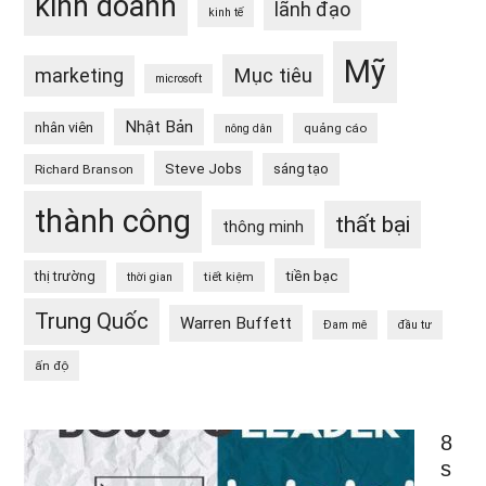
kinh doanh
lãnh đạo
kinh tế
Mỹ
Mục tiêu
marketing
microsoft
Nhật Bản
nhân viên
quảng cáo
nông dân
Steve Jobs
sáng tạo
Richard Branson
thành công
thất bại
thông minh
tiền bạc
thị trường
tiết kiệm
thời gian
Trung Quốc
Warren Buffett
Đam mê
đầu tư
ấn độ
8
s