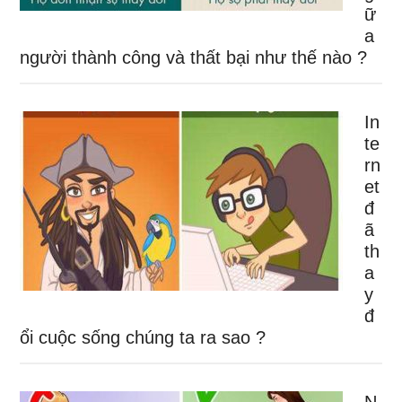
ữ
a
người thành công và thất bại như thế nào ?
In
te
rn
et
đ
ã
th
a
y
đ
ổi cuộc sống chúng ta ra sao ?