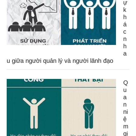
ự
k
h
á
c
n
h
a
u giữa người quản lý và người lãnh đạo
Q
u
a
n
ni
ệ
m
gi