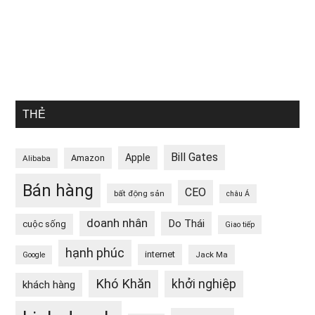
THẺ
Bill Gates
Apple
Amazon
Alibaba
Bán hàng
CEO
bất động sản
châu Á
doanh nhân
Do Thái
cuộc sống
Giao tiếp
hạnh phúc
internet
Jack Ma
Google
Khó Khăn
khởi nghiệp
khách hàng