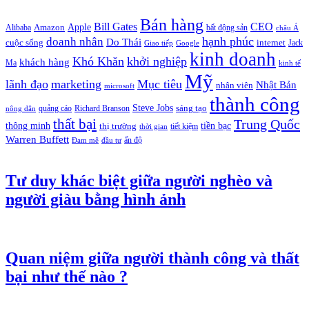
Bán hàng
Bill Gates
CEO
Apple
Amazon
Alibaba
bất động sản
châu Á
hạnh phúc
doanh nhân
Do Thái
cuộc sống
internet
Jack
Giao tiếp
Google
kinh doanh
Khó Khăn
khởi nghiệp
khách hàng
Ma
kinh tế
Mỹ
lãnh đạo
marketing
Mục tiêu
Nhật Bản
nhân viên
microsoft
thành công
Steve Jobs
sáng tạo
quảng cáo
Richard Branson
nông dân
thất bại
Trung Quốc
thông minh
tiền bạc
thị trường
tiết kiệm
thời gian
Warren Buffett
ấn độ
Đam mê
đầu tư
Tư duy khác biệt giữa người nghèo và
người giàu bằng hình ảnh
Quan niệm giữa người thành công và thất
bại như thế nào ?