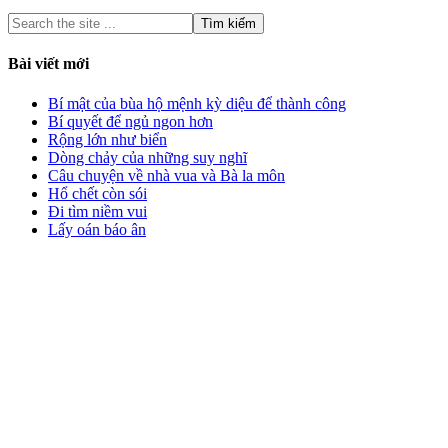
Bài viết mới
Bí mật của bùa hộ mệnh kỳ diệu để thành công
Bí quyết để ngủ ngon hơn
Rộng lớn như biển
Dòng chảy của những suy nghĩ
Câu chuyện về nhà vua và Bà la môn
Hổ chết còn sói
Đi tìm niềm vui
Lấy oán báo ân