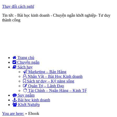
Thay đổi cách nghĩ
Tin tức - Bài học kinh doanh - Chuyện ngắn khởi nghiệp- Tư duy
thành công
Trang chủ
Chuyện ngắn
Sách hay
Marketing – Bán Hàng
Nhân Vật – Bài Học Kinh doanh
Sách tư duy – Kỹ năng sống
Quản Trị – Lãnh Đạo
Tài Chính – Ngân Hàng – Kinh Tế
Suy ngẫm
Bài học kinh doanh
Khởi Nghiệp
You are here:
»
Ebook