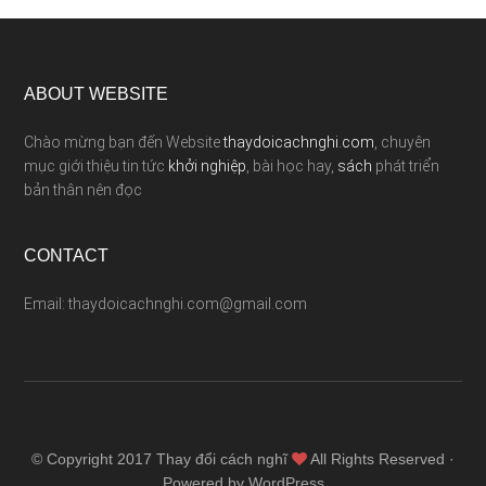
ABOUT WEBSITE
Chào mừng bạn đến Website
thaydoicachnghi.com
, chuyên
mục giới thiệu tin tức
khởi nghiệp
, bài học hay,
sách
phát triển
bản thân nên đọc
CONTACT
Email: thaydoicachnghi.com@gmail.com
© Copyright 2017
Thay đổi cách nghĩ
All Rights Reserved ·
Powered by WordPress