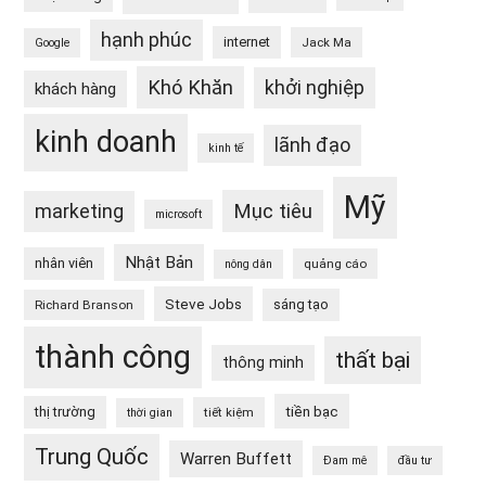
hạnh phúc
internet
Jack Ma
Google
Khó Khăn
khởi nghiệp
khách hàng
kinh doanh
lãnh đạo
kinh tế
Mỹ
Mục tiêu
marketing
microsoft
Nhật Bản
nhân viên
quảng cáo
nông dân
Steve Jobs
sáng tạo
Richard Branson
thành công
thất bại
thông minh
tiền bạc
thị trường
tiết kiệm
thời gian
Trung Quốc
Warren Buffett
Đam mê
đầu tư