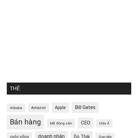
THẺ
Bill Gates
Apple
Amazon
Alibaba
Bán hàng
CEO
bất động sản
châu Á
doanh nhân
Do Thái
cuộc sống
Giao tiếp