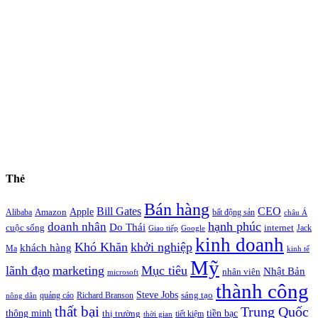
Thẻ
Bán hàng
Bill Gates
CEO
Apple
Amazon
Alibaba
bất động sản
châu Á
hạnh phúc
doanh nhân
Do Thái
cuộc sống
internet
Jack
Giao tiếp
Google
kinh doanh
Khó Khăn
khởi nghiệp
khách hàng
Ma
kinh tế
Mỹ
lãnh đạo
marketing
Mục tiêu
Nhật Bản
nhân viên
microsoft
thành công
Steve Jobs
sáng tạo
quảng cáo
Richard Branson
nông dân
thất bại
Trung Quốc
thông minh
tiền bạc
thị trường
tiết kiệm
thời gian