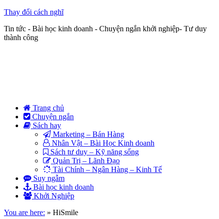
Thay đổi cách nghĩ
Tin tức - Bài học kinh doanh - Chuyện ngắn khởi nghiệp- Tư duy
thành công
Trang chủ
Chuyện ngắn
Sách hay
Marketing – Bán Hàng
Nhân Vật – Bài Học Kinh doanh
Sách tư duy – Kỹ năng sống
Quản Trị – Lãnh Đạo
Tài Chính – Ngân Hàng – Kinh Tế
Suy ngẫm
Bài học kinh doanh
Khởi Nghiệp
You are here:
»
HiSmile