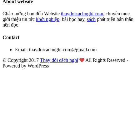
About website
Chào mừng bạn đến Website
thaydoicachnghi.com
, chuyên mục
giới thiệu tin tức
khởi nghiệp
, bài học hay,
sách
phát triển bản thân
nên đọc
Contact
Email: thaydoicachnghi.com@gmail.com
© Copyright 2017
Thay đổi cách nghĩ
All Rights Reserved ·
Powered by WordPress