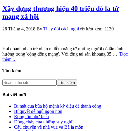
Xây dựng thương hiệu 40 triệu đô la từ
mạng xã hội
26 Tháng 4, 2018
By
Thay đổi cách nghĩ
lượt xem: 1130
Hai doanh nhân trẻ nhận ra tiềm năng từ những người có tầm ảnh
hưởng trong 'cộng đồng mạng'. Với tổng tài sản khoảng 35 …
[Đọc
thêm...]
Tìm kiếm
Bài viết mới
Bí mật của bùa hộ mệnh kỳ diệu để thành công
Bí quyết để ngủ ngon hơn
Rộng lớn như biển
Dòng chảy của những suy nghĩ
Câu chuyện về nhà vua và Bà la môn