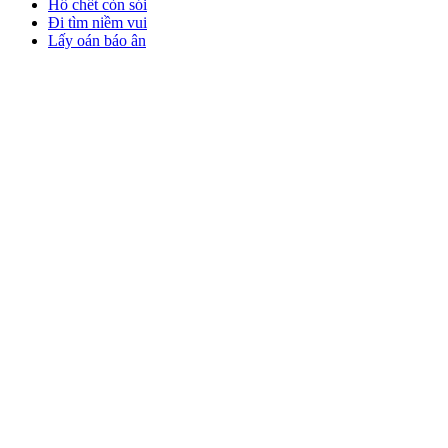
Hổ chết còn sói
Đi tìm niềm vui
Lấy oán báo ân