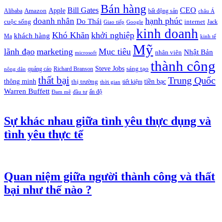
Bán hàng
Bill Gates
CEO
Apple
Amazon
Alibaba
bất động sản
châu Á
hạnh phúc
doanh nhân
Do Thái
cuộc sống
internet
Jack
Giao tiếp
Google
kinh doanh
Khó Khăn
khởi nghiệp
khách hàng
Ma
kinh tế
Mỹ
lãnh đạo
marketing
Mục tiêu
Nhật Bản
nhân viên
microsoft
thành công
Steve Jobs
sáng tạo
quảng cáo
Richard Branson
nông dân
thất bại
Trung Quốc
thông minh
tiền bạc
thị trường
tiết kiệm
thời gian
Warren Buffett
ấn độ
Đam mê
đầu tư
Sự khác nhau giữa tình yêu thực dụng và
tình yêu thực tế
Quan niệm giữa người thành công và thất
bại như thế nào ?