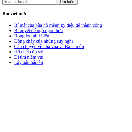
Bài viết mới
Bí mật của bùa hộ mệnh kỳ diệu để thành công
Bí quyết để ngủ ngon hơn
Rộng lớn như biển
Dòng chảy của những suy nghĩ
Câu chuyện về nhà vua và Bà la môn
Hổ chết còn sói
Đi tìm niềm vui
Lấy oán báo ân