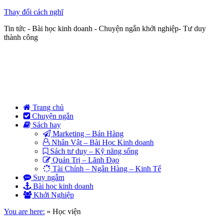
Thay đổi cách nghĩ
Tin tức - Bài học kinh doanh - Chuyện ngắn khởi nghiệp- Tư duy
thành công
Trang chủ
Chuyện ngắn
Sách hay
Marketing – Bán Hàng
Nhân Vật – Bài Học Kinh doanh
Sách tư duy – Kỹ năng sống
Quản Trị – Lãnh Đạo
Tài Chính – Ngân Hàng – Kinh Tế
Suy ngẫm
Bài học kinh doanh
Khởi Nghiệp
You are here:
»
Học viện