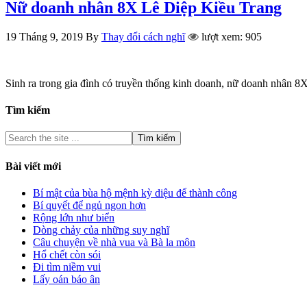
Nữ doanh nhân 8X Lê Diệp Kiều Trang
19 Tháng 9, 2019
By
Thay đổi cách nghĩ
lượt xem: 905
Sinh ra trong gia đình có truyền thống kinh doanh, nữ doanh nhân 8
Tìm kiếm
Bài viết mới
Bí mật của bùa hộ mệnh kỳ diệu để thành công
Bí quyết để ngủ ngon hơn
Rộng lớn như biển
Dòng chảy của những suy nghĩ
Câu chuyện về nhà vua và Bà la môn
Hổ chết còn sói
Đi tìm niềm vui
Lấy oán báo ân