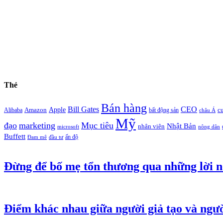
Thẻ
Bán hàng
Bill Gates
CEO
Apple
Amazon
c
Alibaba
bất động sản
châu Á
Mỹ
đạo
marketing
Mục tiêu
Nhật Bản
nhân viên
microsoft
nông dân
Buffett
ấn độ
Đam mê
đầu tư
Đừng để bố mẹ tổn thương qua những lời n
Điểm khác nhau giữa người giả tạo và ngư