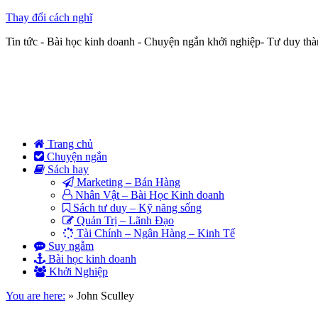
Thay đổi cách nghĩ
Tin tức - Bài học kinh doanh - Chuyện ngắn khởi nghiệp- Tư duy th
Trang chủ
Chuyện ngắn
Sách hay
Marketing – Bán Hàng
Nhân Vật – Bài Học Kinh doanh
Sách tư duy – Kỹ năng sống
Quản Trị – Lãnh Đạo
Tài Chính – Ngân Hàng – Kinh Tế
Suy ngẫm
Bài học kinh doanh
Khởi Nghiệp
You are here:
»
John Sculley