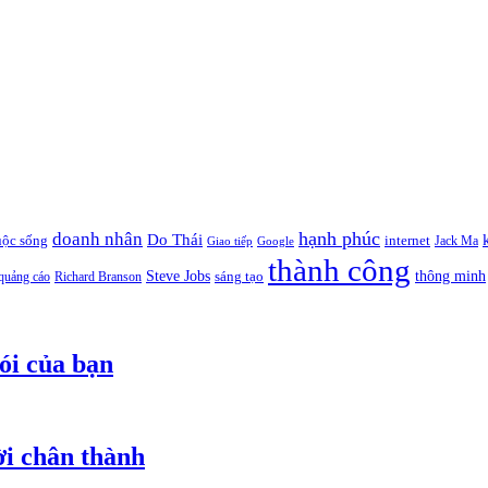
hạnh phúc
doanh nhân
Do Thái
uộc sống
internet
Jack Ma
Giao tiếp
Google
thành công
thông minh
Steve Jobs
sáng tạo
quảng cáo
Richard Branson
ói của bạn
ời chân thành