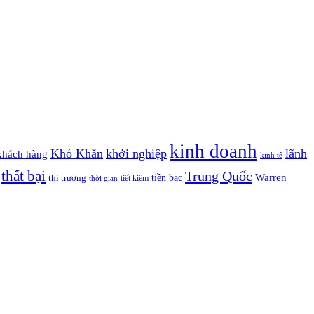
kinh doanh
Khó Khăn
khởi nghiệp
lãnh
khách hàng
kinh tế
thất bại
Trung Quốc
Warren
tiền bạc
thị trường
tiết kiệm
thời gian