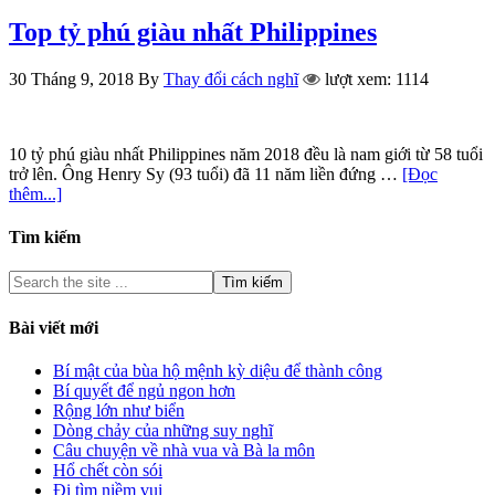
Top tỷ phú giàu nhất Philippines
30 Tháng 9, 2018
By
Thay đổi cách nghĩ
lượt xem: 1114
10 tỷ phú giàu nhất Philippines năm 2018 đều là nam giới từ 58 tuổi
trở lên. Ông Henry Sy (93 tuổi) đã 11 năm liền đứng …
[Đọc
thêm...]
Tìm kiếm
Bài viết mới
Bí mật của bùa hộ mệnh kỳ diệu để thành công
Bí quyết để ngủ ngon hơn
Rộng lớn như biển
Dòng chảy của những suy nghĩ
Câu chuyện về nhà vua và Bà la môn
Hổ chết còn sói
Đi tìm niềm vui