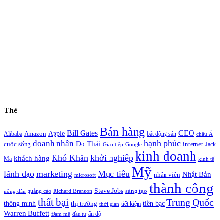
Thẻ
Bán hàng
Bill Gates
CEO
Apple
Amazon
Alibaba
bất động sản
châu Á
hạnh phúc
doanh nhân
Do Thái
cuộc sống
internet
Jack
Giao tiếp
Google
kinh doanh
Khó Khăn
khởi nghiệp
khách hàng
Ma
kinh tế
Mỹ
lãnh đạo
marketing
Mục tiêu
Nhật Bản
nhân viên
microsoft
thành công
Steve Jobs
sáng tạo
quảng cáo
Richard Branson
nông dân
thất bại
Trung Quốc
thông minh
tiền bạc
thị trường
tiết kiệm
thời gian
Warren Buffett
ấn độ
Đam mê
đầu tư