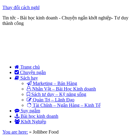
Thay đổi cách nghĩ
Tin tức - Bài học kinh doanh - Chuyện ngắn khởi nghiệp- Tư duy
thành công
Trang chủ
Chuyện ngắn
Sách hay
Marketing – Bán Hàng
Nhân Vật – Bài Học Kinh doanh
Sách tư duy – Kỹ năng sống
Quản Trị – Lãnh Đạo
Tài Chính – Ngân Hàng – Kinh Tế
Suy ngẫm
Bài học kinh doanh
Khởi Nghiệp
You are here:
»
Jollibee Food