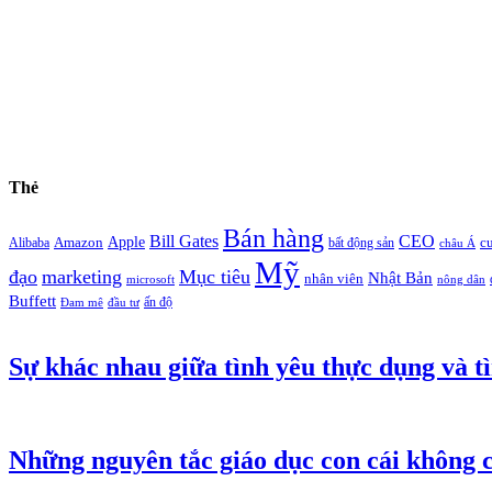
Thẻ
Bán hàng
Bill Gates
CEO
Apple
Amazon
c
Alibaba
bất động sản
châu Á
Mỹ
đạo
marketing
Mục tiêu
Nhật Bản
nhân viên
microsoft
nông dân
Buffett
ấn độ
Đam mê
đầu tư
Sự khác nhau giữa tình yêu thực dụng và tì
Những nguyên tắc giáo dục con cái không c