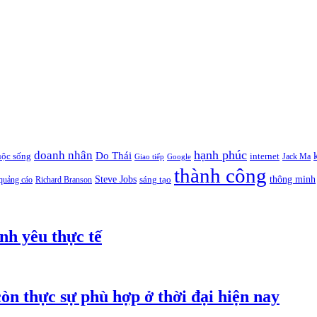
hạnh phúc
doanh nhân
Do Thái
uộc sống
internet
Jack Ma
Giao tiếp
Google
thành công
thông minh
Steve Jobs
sáng tạo
quảng cáo
Richard Branson
nh yêu thực tế
òn thực sự phù hợp ở thời đại hiện nay