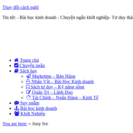
Thay đổi cách nghĩ
Tin tức - Bài học kinh doanh - Chuyện ngắn khởi nghiệp- Tư duy th
Trang chủ
Chuyện ngắn
Sách hay
Marketing – Bán Hàng
Nhân Vật – Bài Học Kinh doanh
Sách tư duy – Kỹ năng sống
Quản Trị – Lãnh Đạo
Tài Chính – Ngân Hàng – Kinh Tế
Suy ngẫm
Bài học kinh doanh
Khởi Nghiệp
You are here:
»
Jony Ive