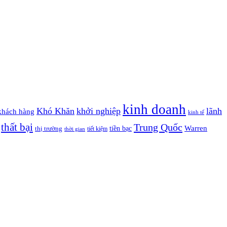
kinh doanh
Khó Khăn
khởi nghiệp
lãnh
khách hàng
kinh tế
thất bại
Trung Quốc
Warren
tiền bạc
thị trường
tiết kiệm
thời gian