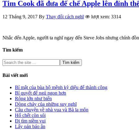
Tim Cook đã đưa đế chế Apple lên đỉnh thế
12 Tháng 9, 2017
By
Thay đổi cách nghĩ
lượt xem: 3314
Nhắc đến Apple, người ta nghĩ ngay đến Steve Jobs nhưng chính đồ
Tìm kiếm
Bài viết mới
Bí mật của bùa hộ mệnh kỳ diệu để thành công
Bí quyết để ngủ ngon hơn
Rộng lớn như biển
Dòng chảy của những suy nghĩ
Câu chuyện về nhà vua và Bà la môn
Hổ chết còn sói
Đi tìm niềm vui
Lấy oán báo ân