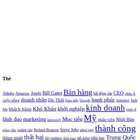
Thẻ
Bán hàng
Bill Gates
CEO
Apple
Amazon
Alibaba
bất động sản
châu Á
hạnh phúc
doanh nhân
Do Thái
cuộc sống
internet
Jack
Giao tiếp
Google
kinh doanh
Khó Khăn
khởi nghiệp
khách hàng
Ma
kinh tế
Mỹ
lãnh đạo
marketing
Mục tiêu
Nhật Bản
nhân viên
microsoft
thành công
Steve Jobs
sáng tạo
quảng cáo
Richard Branson
nông dân
thất bại
Trung Quốc
thông minh
tiền bạc
thị trường
tiết kiệm
thời gian