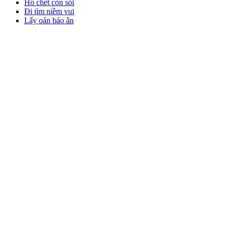
Hổ chết còn sói
Đi tìm niềm vui
Lấy oán báo ân