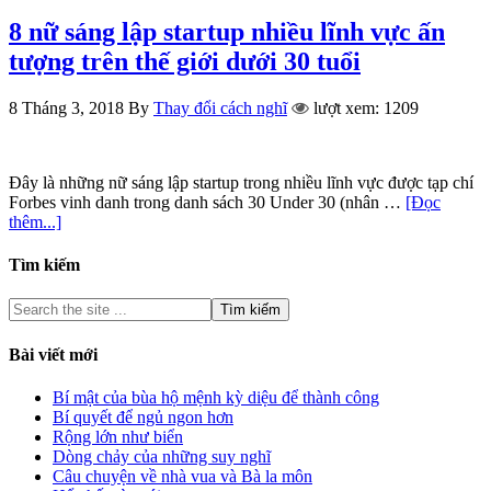
8 nữ sáng lập startup nhiều lĩnh vực ấn
tượng trên thế giới dưới 30 tuổi
8 Tháng 3, 2018
By
Thay đổi cách nghĩ
lượt xem: 1209
Đây là những nữ sáng lập startup trong nhiều lĩnh vực được tạp chí
Forbes vinh danh trong danh sách 30 Under 30 (nhân …
[Đọc
thêm...]
Tìm kiếm
Bài viết mới
Bí mật của bùa hộ mệnh kỳ diệu để thành công
Bí quyết để ngủ ngon hơn
Rộng lớn như biển
Dòng chảy của những suy nghĩ
Câu chuyện về nhà vua và Bà la môn