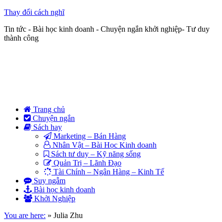
Thay đổi cách nghĩ
Tin tức - Bài học kinh doanh - Chuyện ngắn khởi nghiệp- Tư duy
thành công
Trang chủ
Chuyện ngắn
Sách hay
Marketing – Bán Hàng
Nhân Vật – Bài Học Kinh doanh
Sách tư duy – Kỹ năng sống
Quản Trị – Lãnh Đạo
Tài Chính – Ngân Hàng – Kinh Tế
Suy ngẫm
Bài học kinh doanh
Khởi Nghiệp
You are here:
»
Julia Zhu