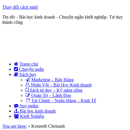
Thay đổi cách nghĩ
Tin tức - Bài học kinh doanh - Chuyện ngắn khởi nghiệp- Tư duy
thành công
Trang chủ
Chuyện ngắn
Sách hay
Marketing – Bán Hàng
Nhân Vật – Bài Học Kinh doanh
Sách tư duy – Kỹ năng sống
Quản Trị – Lãnh Đạo
Tài Chính – Ngân Hàng – Kinh Tế
Suy ngẫm
Bài học kinh doanh
Khởi Nghiệp
You are here:
»
Kenneth Chenault