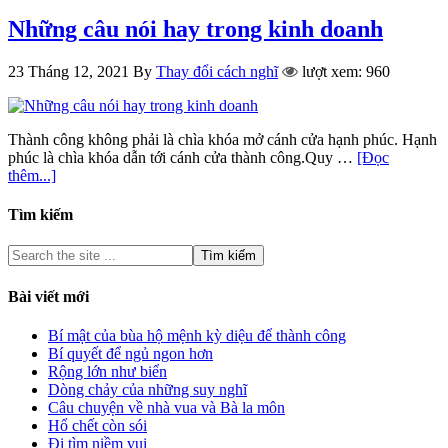
Những câu nói hay trong kinh doanh
23 Tháng 12, 2021
By
Thay đổi cách nghĩ
lượt xem: 960
Thành công không phải là chìa khóa mở cánh cửa hạnh phúc. Hạnh
phúc là chìa khóa dẫn tới cánh cửa thành công.Quy …
[Đọc
thêm...]
Tìm kiếm
Bài viết mới
Bí mật của bùa hộ mệnh kỳ diệu để thành công
Bí quyết để ngủ ngon hơn
Rộng lớn như biển
Dòng chảy của những suy nghĩ
Câu chuyện về nhà vua và Bà la môn
Hổ chết còn sói
Đi tìm niềm vui