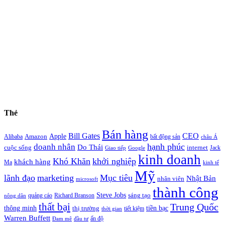
Thẻ
Bán hàng
Bill Gates
CEO
Apple
Amazon
Alibaba
bất động sản
châu Á
hạnh phúc
doanh nhân
Do Thái
cuộc sống
internet
Jack
Giao tiếp
Google
kinh doanh
Khó Khăn
khởi nghiệp
khách hàng
Ma
kinh tế
Mỹ
lãnh đạo
marketing
Mục tiêu
Nhật Bản
nhân viên
microsoft
thành công
Steve Jobs
sáng tạo
quảng cáo
Richard Branson
nông dân
thất bại
Trung Quốc
thông minh
tiền bạc
thị trường
tiết kiệm
thời gian
Warren Buffett
ấn độ
Đam mê
đầu tư