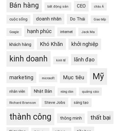
Bán hàng
CEO
bất động sản
châu Á
doanh nhân
Do Thái
cuộc sống
Giao tiếp
hạnh phúc
internet
Jack Ma
Google
Khó Khăn
khởi nghiệp
khách hàng
kinh doanh
lãnh đạo
kinh tế
Mỹ
Mục tiêu
marketing
microsoft
Nhật Bản
nhân viên
quảng cáo
nông dân
Steve Jobs
sáng tạo
Richard Branson
thành công
thất bại
thông minh