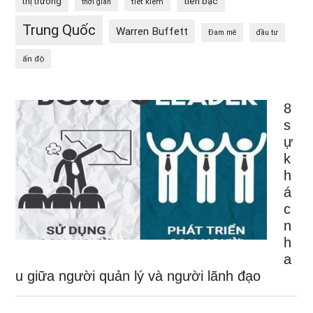
tiền bạc
thị trường
tiết kiệm
thời gian
Trung Quốc
Warren Buffett
Đam mê
đầu tư
ấn độ
8
s
ự
k
h
á
c
n
h
a
u giữa người quản lý và người lãnh đạo