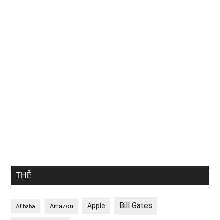
THẺ
Bill Gates
Apple
Amazon
Alibaba