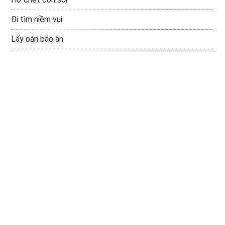
Đi tìm niềm vui
Lấy oán báo ân