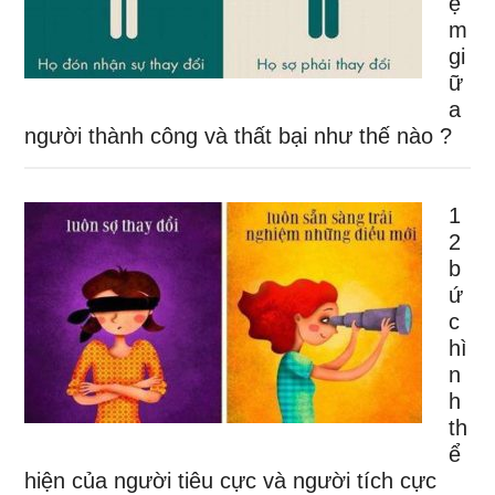
ệ
m
gi
ữ
a
người thành công và thất bại như thế nào ?
1
2
b
ứ
c
hì
n
h
th
ể
hiện của người tiêu cực và người tích cực