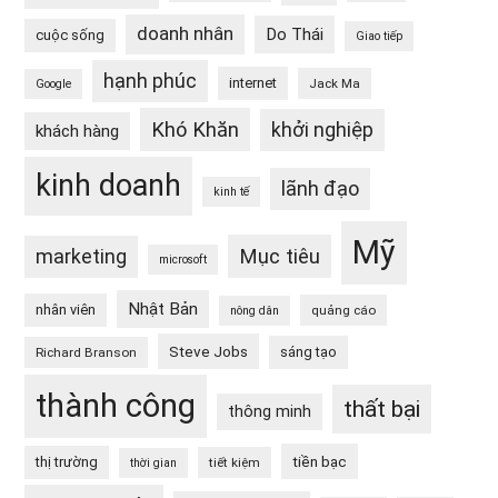
doanh nhân
Do Thái
cuộc sống
Giao tiếp
hạnh phúc
internet
Jack Ma
Google
Khó Khăn
khởi nghiệp
khách hàng
kinh doanh
lãnh đạo
kinh tế
Mỹ
Mục tiêu
marketing
microsoft
Nhật Bản
nhân viên
quảng cáo
nông dân
Steve Jobs
sáng tạo
Richard Branson
thành công
thất bại
thông minh
tiền bạc
thị trường
tiết kiệm
thời gian