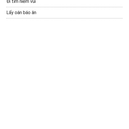
Đi tìm niềm vui
Lấy oán báo ân