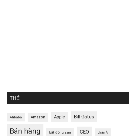
THẺ
Bill Gates
Apple
Amazon
Alibaba
Bán hàng
CEO
bất động sản
châu Á