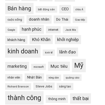
Bán hàng
CEO
bất động sản
châu Á
doanh nhân
Do Thái
cuộc sống
Giao tiếp
hạnh phúc
internet
Jack Ma
Google
Khó Khăn
khởi nghiệp
khách hàng
kinh doanh
lãnh đạo
kinh tế
Mỹ
Mục tiêu
marketing
microsoft
Nhật Bản
nhân viên
quảng cáo
nông dân
Steve Jobs
sáng tạo
Richard Branson
thành công
thất bại
thông minh