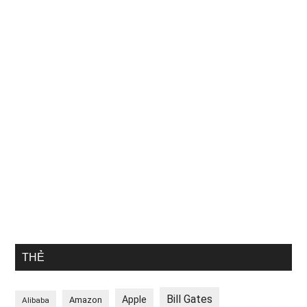
THẺ
Bill Gates
Apple
Amazon
Alibaba