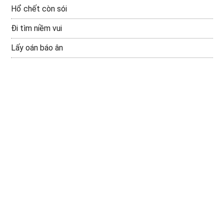
Hổ chết còn sói
Đi tìm niềm vui
Lấy oán báo ân