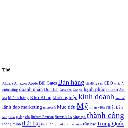
Thẻ
Bán hàng
Bill Gates
CEO
Apple
Amazon
Alibaba
bất động sản
châu Á
hạnh phúc
doanh nhân
Do Thái
cuộc sống
internet
Jack
Giao tiếp
Google
kinh doanh
Khó Khăn
khởi nghiệp
khách hàng
Ma
kinh tế
Mỹ
lãnh đạo
marketing
Mục tiêu
Nhật Bản
nhân viên
microsoft
thành công
Steve Jobs
sáng tạo
quảng cáo
Richard Branson
nông dân
thất bại
Trung Quốc
thông minh
tiền bạc
thị trường
tiết kiệm
thời gian