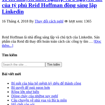
của tỷ phú Reid Hoffman đồng sáng lập
Linkedin
16 Tháng 4, 2018
By
Thay đổi cách nghĩ
lượt xem: 1365
Reid Hoffman là nhà đồng sáng lập và chủ tịch của Linkedin. Sản
phẩm của Reid đã thay đổi hoàn toàn cách các công ty tìm …
[Đọc
thêm...]
Tìm kiếm
Bài viết mới
Bí mật của bùa hộ mệnh kỳ diệu để thành công
Bí quyết để ngủ ngon hơn
Rộng lớn như biển
Dòng chảy của những suy nghĩ
Câu chuyện về nhà vua và Bà la môn
Hổ chết còn sói