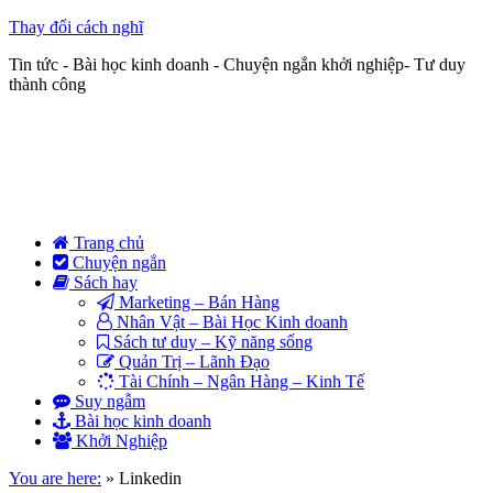
Thay đổi cách nghĩ
Tin tức - Bài học kinh doanh - Chuyện ngắn khởi nghiệp- Tư duy
thành công
Trang chủ
Chuyện ngắn
Sách hay
Marketing – Bán Hàng
Nhân Vật – Bài Học Kinh doanh
Sách tư duy – Kỹ năng sống
Quản Trị – Lãnh Đạo
Tài Chính – Ngân Hàng – Kinh Tế
Suy ngẫm
Bài học kinh doanh
Khởi Nghiệp
You are here:
»
Linkedin