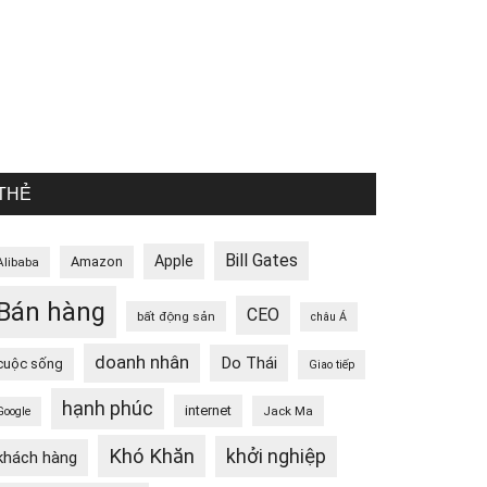
THẺ
Bill Gates
Apple
Amazon
Alibaba
Bán hàng
CEO
bất động sản
châu Á
doanh nhân
Do Thái
cuộc sống
Giao tiếp
hạnh phúc
internet
Jack Ma
Google
Khó Khăn
khởi nghiệp
khách hàng