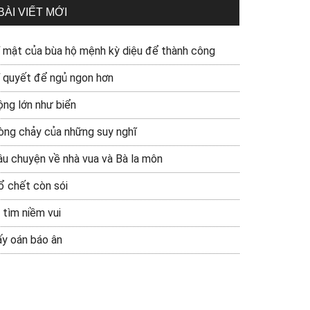
BÀI VIẾT MỚI
í mật của bùa hộ mệnh kỳ diệu để thành công
í quyết để ngủ ngon hơn
ộng lớn như biển
òng chảy của những suy nghĩ
âu chuyện về nhà vua và Bà la môn
ổ chết còn sói
 tìm niềm vui
ấy oán báo ân