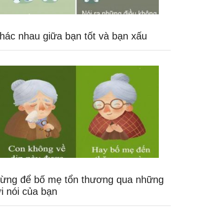
hác nhau giữa bạn tốt và bạn xấu
ừng để bố mẹ tổn thương qua những
ời nói của bạn