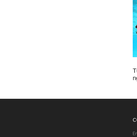
T
n
C
E