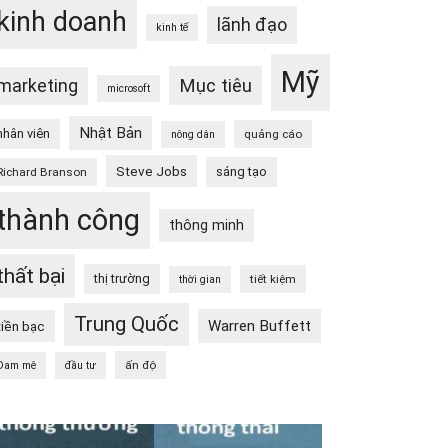
kinh doanh
lãnh đạo
kinh tế
Mỹ
Mục tiêu
marketing
microsoft
Nhật Bản
nhân viên
quảng cáo
nông dân
Steve Jobs
sáng tạo
Richard Branson
thành công
thông minh
thất bại
thị trường
tiết kiệm
thời gian
Trung Quốc
Warren Buffett
tiền bạc
ấn độ
Đam mê
đầu tư