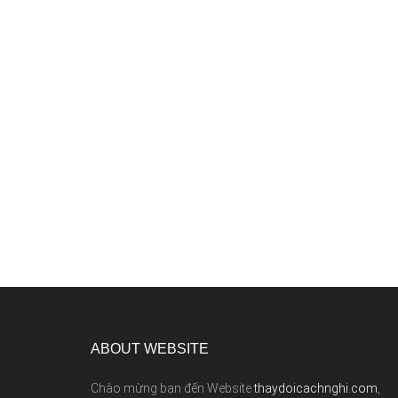
ABOUT WEBSITE
Chào mừng bạn đến Website
thaydoicachnghi.com
,