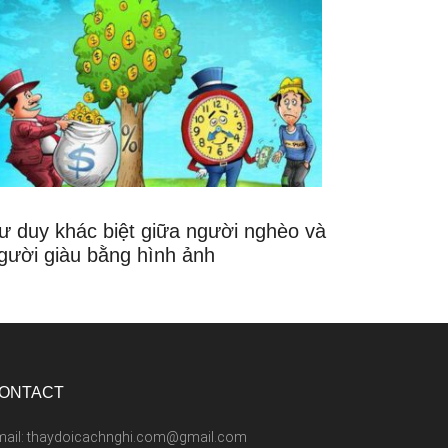
ư duy khác biệt giữa người nghèo và
gười giàu bằng hình ảnh
ONTACT
mail: thaydoicachnghi.com@gmail.com