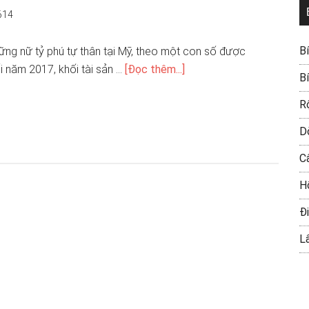
614
B
ng nữ tỷ phú tự thân tại Mỹ, theo một con số được
i năm 2017, khối tài sản …
[Đọc thêm...]
B
R
D
C
H
Đi
L