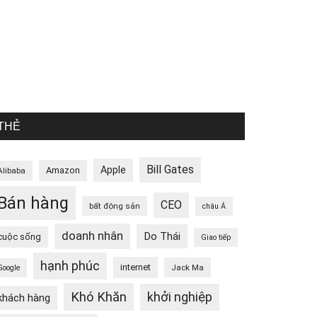
THẺ
Bill Gates
Apple
Amazon
Alibaba
Bán hàng
CEO
bất động sản
châu Á
doanh nhân
Do Thái
cuộc sống
Giao tiếp
hạnh phúc
internet
Jack Ma
Google
Khó Khăn
khởi nghiệp
khách hàng