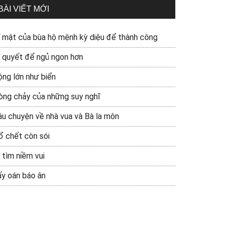
BÀI VIẾT MỚI
í mật của bùa hộ mệnh kỳ diệu để thành công
í quyết để ngủ ngon hơn
ộng lớn như biển
òng chảy của những suy nghĩ
âu chuyện về nhà vua và Bà la môn
ổ chết còn sói
 tìm niềm vui
ấy oán báo ân