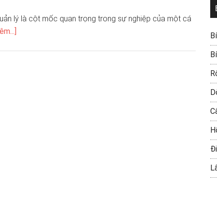
quản lý là cột mốc quan trọng trong sự nghiệp của một cá
êm...]
B
B
R
D
C
H
Đi
L