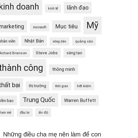
kinh doanh
lãnh đạo
kinh tế
Mỹ
Mục tiêu
marketing
microsoft
Nhật Bản
nhân viên
quảng cáo
nông dân
Steve Jobs
sáng tạo
Richard Branson
thành công
thông minh
thất bại
thị trường
tiết kiệm
thời gian
Trung Quốc
Warren Buffett
tiền bạc
ấn độ
Đam mê
đầu tư
Những điều cha mẹ nên làm để con