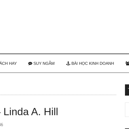
ÁCH HAY
SUY NGẪM
BÀI HỌC KINH DOANH
inda A. Hill
46