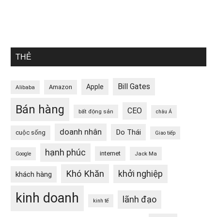
THẺ
Bill Gates
Apple
Amazon
Alibaba
Bán hàng
CEO
bất động sản
châu Á
doanh nhân
Do Thái
cuộc sống
Giao tiếp
hạnh phúc
internet
Jack Ma
Google
Khó Khăn
khởi nghiệp
khách hàng
kinh doanh
lãnh đạo
kinh tế