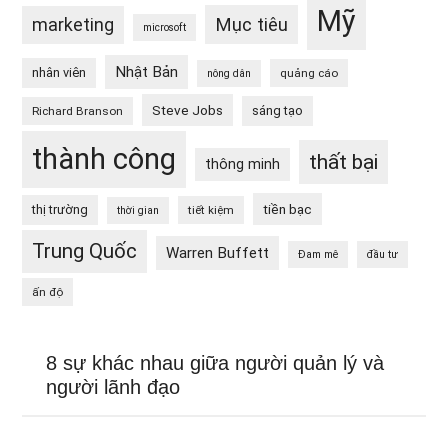
Mỹ
Mục tiêu
marketing
microsoft
Nhật Bản
nhân viên
quảng cáo
nông dân
Steve Jobs
sáng tạo
Richard Branson
thành công
thất bại
thông minh
tiền bạc
thị trường
tiết kiệm
thời gian
Trung Quốc
Warren Buffett
Đam mê
đầu tư
ấn độ
8 sự khác nhau giữa người quản lý và
người lãnh đạo