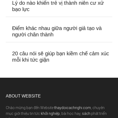
Lý do nào khiến trẻ vị thành niên cư xử
bạo lực
Điểm khác nhau giữa người giả tạo và
người chân thành
20 câu nói sẽ giúp bạn kiềm chế cảm xúc
mỗi khi tức giận
ABOUT WEBSITE
Chào mừng bạn đến Website
thaydoicachnghi.com
, chuyên
mục giới thiệu tin tức
khởi nghiệp
, bài học hay,
sách
phát triển