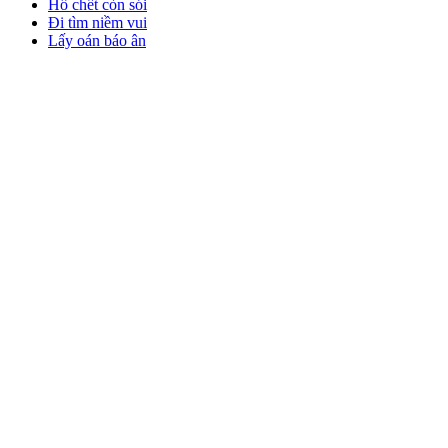
Hổ chết còn sói
Đi tìm niềm vui
Lấy oán báo ân