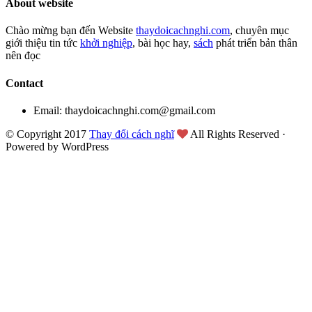
About website
Chào mừng bạn đến Website
thaydoicachnghi.com
, chuyên mục
giới thiệu tin tức
khởi nghiệp
, bài học hay,
sách
phát triển bản thân
nên đọc
Contact
Email: thaydoicachnghi.com@gmail.com
© Copyright 2017
Thay đổi cách nghĩ
All Rights Reserved ·
Powered by WordPress