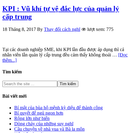
KPI : Vũ khí tự vệ đắc lực của quản lý
cấp trung
18 Tháng 8, 2017
By
Thay đổi cách nghĩ
lượt xem: 775
Tại các doanh nghiệp SME, khi KPI lần đầu được áp dụng thì cả
nhân viên lẫn quản lý cấp trung đều cảm thấy không thoải …
[Đọc
thêm...]
Tìm kiếm
Bài viết mới
Bí mật của bùa hộ mệnh kỳ diệu để thành công
Bí quyết để ngủ ngon hơn
Rộng lớn như biển
Dòng chảy của những suy nghĩ
Câu chuyện về nhà vua và Bà la môn