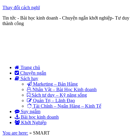
Thay đổi cách nghĩ
Tin tức - Bài học kinh doanh - Chuyện ngắn khởi nghiệp- Tư duy
thành công
Trang chủ
Chuyện ngắn
Sách hay
Marketing – Bán Hàng
Nhân Vật – Bài Học Kinh doanh
Sách tư duy – Kỹ năng sống
Quản Trị – Lãnh Đạo
Tài Chính – Ngân Hàng – Kinh Tế
Suy ngẫm
Bài học kinh doanh
Khởi Nghiệp
You are here:
»
SMART