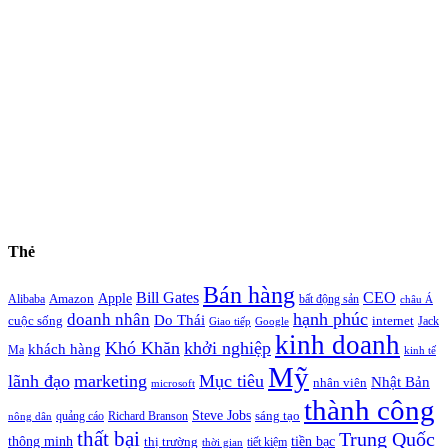
Thẻ
Bán hàng
Bill Gates
CEO
Apple
Amazon
Alibaba
bất động sản
châu Á
hạnh phúc
doanh nhân
Do Thái
cuộc sống
internet
Jack
Giao tiếp
Google
kinh doanh
Khó Khăn
khởi nghiệp
khách hàng
Ma
kinh tế
Mỹ
lãnh đạo
marketing
Mục tiêu
Nhật Bản
nhân viên
microsoft
thành công
Steve Jobs
sáng tạo
quảng cáo
Richard Branson
nông dân
thất bại
Trung Quốc
thông minh
tiền bạc
thị trường
tiết kiệm
thời gian