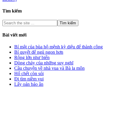
Tìm kiếm
Bài viết mới
Bí mật của bùa hộ mệnh kỳ diệu để thành công
Bí quyết để ngủ ngon hơn
Rộng lớn như biển
Dòng chảy của những suy nghĩ
Câu chuyện về nhà vua và Bà la môn
Hổ chết còn sói
Đi tìm niềm vui
Lấy oán báo ân