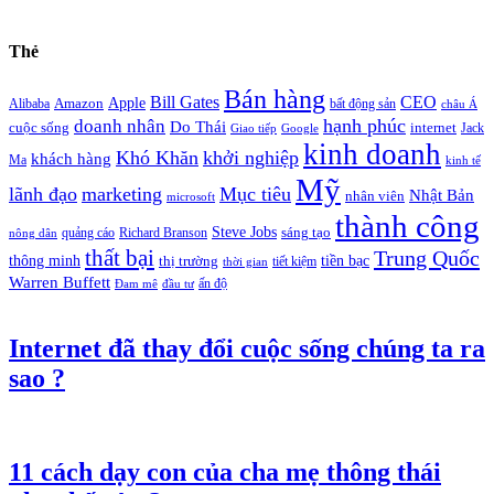
Thẻ
Bán hàng
Bill Gates
CEO
Apple
Amazon
Alibaba
bất động sản
châu Á
hạnh phúc
doanh nhân
Do Thái
cuộc sống
internet
Jack
Giao tiếp
Google
kinh doanh
Khó Khăn
khởi nghiệp
khách hàng
Ma
kinh tế
Mỹ
lãnh đạo
marketing
Mục tiêu
Nhật Bản
nhân viên
microsoft
thành công
Steve Jobs
sáng tạo
quảng cáo
Richard Branson
nông dân
thất bại
Trung Quốc
thông minh
tiền bạc
thị trường
tiết kiệm
thời gian
Warren Buffett
ấn độ
Đam mê
đầu tư
Internet đã thay đổi cuộc sống chúng ta ra
sao ?
11 cách dạy con của cha mẹ thông thái