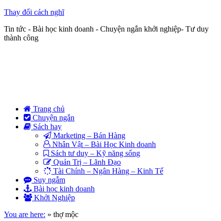
Thay đổi cách nghĩ
Tin tức - Bài học kinh doanh - Chuyện ngắn khởi nghiệp- Tư duy
thành công
Trang chủ
Chuyện ngắn
Sách hay
Marketing – Bán Hàng
Nhân Vật – Bài Học Kinh doanh
Sách tư duy – Kỹ năng sống
Quản Trị – Lãnh Đạo
Tài Chính – Ngân Hàng – Kinh Tế
Suy ngẫm
Bài học kinh doanh
Khởi Nghiệp
You are here:
»
thợ mộc