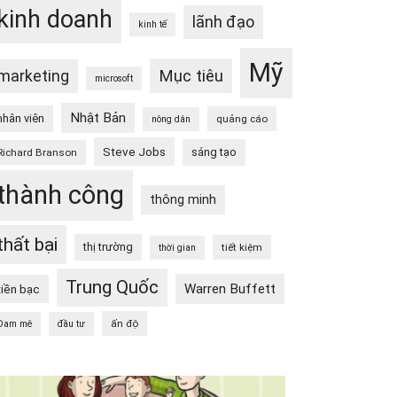
kinh doanh
lãnh đạo
kinh tế
Mỹ
Mục tiêu
marketing
microsoft
Nhật Bản
nhân viên
quảng cáo
nông dân
Steve Jobs
sáng tạo
Richard Branson
thành công
thông minh
thất bại
thị trường
tiết kiệm
thời gian
Trung Quốc
Warren Buffett
tiền bạc
ấn độ
Đam mê
đầu tư