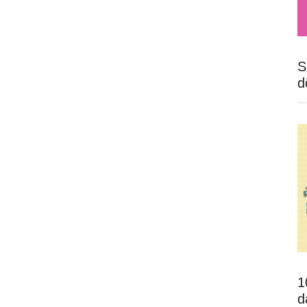
S
d
1
d