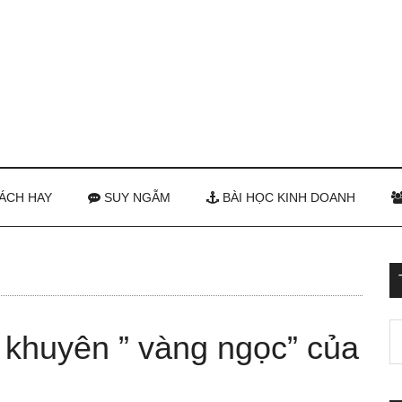
ÁCH HAY
SUY NGẪM
BÀI HỌC KINH DOANH
i khuyên ” vàng ngọc” của