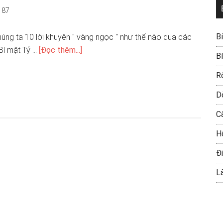
187
B
úng ta 10 lời khuyên " vàng ngọc " như thế nào qua các
.Bí mật Tỷ …
[Đọc thêm...]
B
R
D
C
H
Đi
L