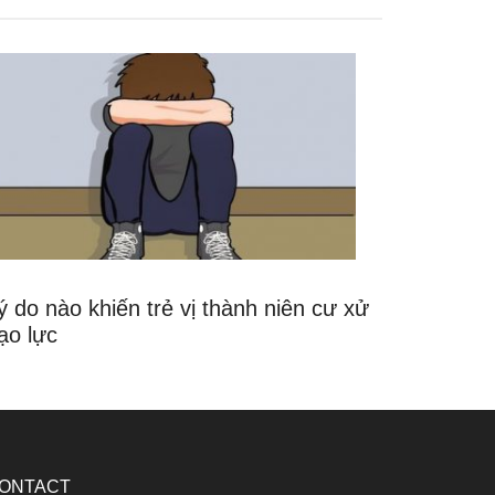
ý do nào khiến trẻ vị thành niên cư xử
ạo lực
ONTACT