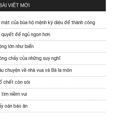
BÀI VIẾT MỚI
í mật của bùa hộ mệnh kỳ diệu để thành công
í quyết để ngủ ngon hơn
ộng lớn như biển
òng chảy của những suy nghĩ
âu chuyện về nhà vua và Bà la môn
ổ chết còn sói
 tìm niềm vui
ấy oán báo ân