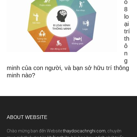
ó
8
lo
ại
trí
th
ô
n
g
minh của con người, và bạn sở hữu trí thông
minh nào?
ABOUT WEBSITE
Chào mừng bạn đến Website
thaydoicachnghi.com
, chuyên