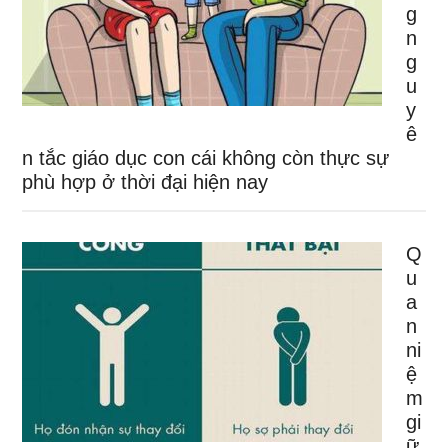
g
n
g
u
y
ê
n tắc giáo dục con cái không còn thực sự
phù hợp ở thời đại hiện nay
Q
u
a
n
ni
ệ
m
gi
ữ