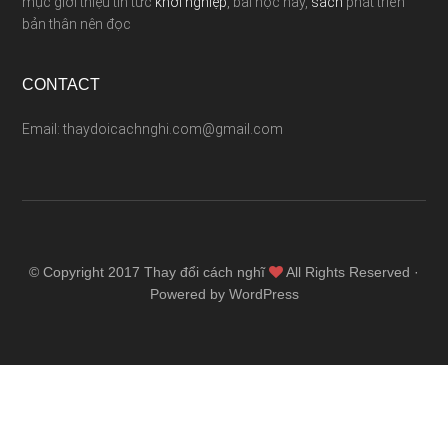
mục giới thiệu tin tức
khởi nghiệp
, bài học hay,
sách
phát triển
bản thân nên đọc
CONTACT
Email: thaydoicachnghi.com@gmail.com
© Copyright 2017
Thay đổi cách nghĩ
All Rights Reserved ·
Powered by WordPress