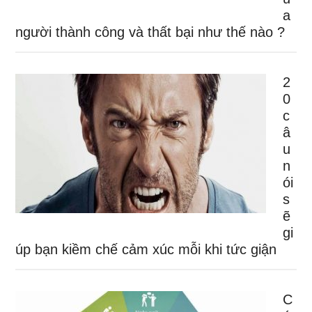
a
người thành công và thất bại như thế nào ?
2
0
c
â
u
n
ói
s
ẽ
gi
úp bạn kiềm chế cảm xúc mỗi khi tức giận
C