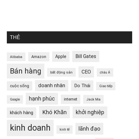
THẺ
Bill Gates
Apple
Amazon
Alibaba
Bán hàng
CEO
bất động sản
châu Á
doanh nhân
Do Thái
cuộc sống
Giao tiếp
hạnh phúc
internet
Jack Ma
Google
Khó Khăn
khởi nghiệp
khách hàng
kinh doanh
lãnh đạo
kinh tế