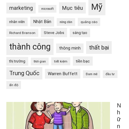
Mỹ
Mục tiêu
marketing
microsoft
Nhật Bản
nhân viên
quảng cáo
nông dân
Steve Jobs
sáng tạo
Richard Branson
thành công
thất bại
thông minh
tiền bạc
thị trường
tiết kiệm
thời gian
Trung Quốc
Warren Buffett
Đam mê
đầu tư
ấn độ
N
h
ữ
n