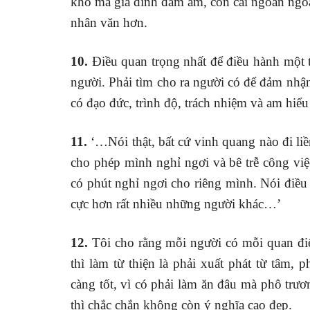
khó mà gia đình đầm ấm, con cái ngoan ngoãn
nhân văn hơn.
10.
Điều quan trọng nhất để điều hành một t
người. Phải tìm cho ra người có để đảm nhận
có đạo đức, trình độ, trách nhiệm và am hiểu
11.
‘…Nói thật, bất cứ vinh quang nào đi liền
cho phép mình nghỉ ngơi và bê trễ công việc
có phút nghỉ ngơi cho riêng mình. Nói điều 
cực hơn rất nhiều những người khác…’
12.
Tôi cho rằng mỗi người có mỗi quan điể
thì làm từ thiện là phải xuất phát từ tâm,
càng tốt, vì có phải làm ăn đâu mà phô trư
thì chắc chắn không còn ý nghĩa cao đẹp.