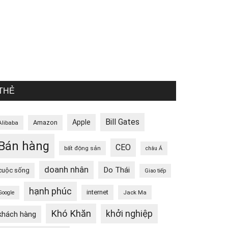
THẺ
Bill Gates
Apple
Amazon
Alibaba
Bán hàng
CEO
bất động sản
châu Á
doanh nhân
Do Thái
cuộc sống
Giao tiếp
hạnh phúc
internet
Jack Ma
Google
Khó Khăn
khởi nghiệp
khách hàng