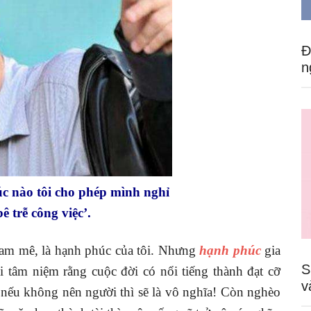
Đ
n
c nào tôi cho phép mình nghỉ
ê trễ công việc’.
đam mê, là hạnh phúc của tôi. Nhưng
hạnh phúc
gia
S
ôi tâm niệm rằng cuộc đời có nổi tiếng thành đạt cỡ
v
nếu không nên người thì sẽ là vô nghĩa! Còn nghèo