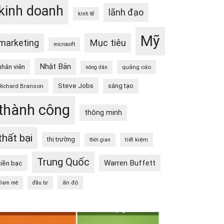
kinh doanh
lãnh đạo
kinh tế
Mỹ
Mục tiêu
marketing
microsoft
Nhật Bản
nhân viên
quảng cáo
nông dân
Steve Jobs
sáng tạo
Richard Branson
thành công
thông minh
thất bại
thị trường
tiết kiệm
thời gian
Trung Quốc
Warren Buffett
tiền bạc
ấn độ
Đam mê
đầu tư