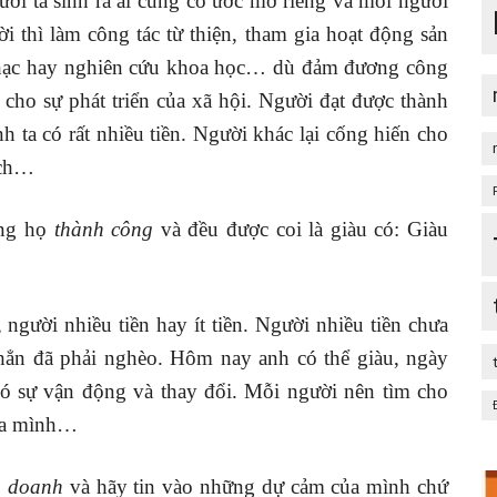
ười ta sinh ra ai cũng có ước mơ riêng và mỗi người
i thì làm công tác từ thiện, tham gia hoạt động sản
ác nhạc hay nghiên cứu khoa học… dù đảm đương công
 cho sự phát triển của xã hội. Người đạt được thành
h ta có rất nhiều tiền. Người khác lại cống hiến cho
ích…
ằng họ
thành công
và đều được coi là giàu có: Giàu
 người nhiều tiền hay ít tiền. Người nhiều tiền chưa
ưa hẳn đã phải nghèo. Hôm nay anh có thể giàu, ngày
có sự vận động và thay đổi. Mỗi người nên tìm cho
của mình…
nh doanh
và hãy tin vào những dự cảm của mình chứ