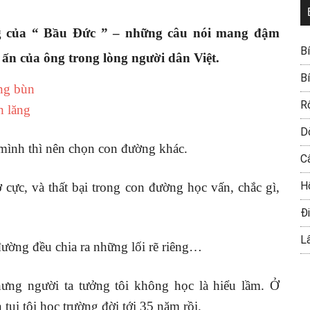
ng của “ Bầu Đức
” – những câu nói mang đậm
B
ấn của ông trong lòng người dân Việt.
B
ông bùn
R
h lăng
D
ình thì nên chọn con đường khác.
C
H
ơ cực, và thất bại trong con đường học vấn, chắc gì,
Đi
L
đường đều chia ra những lối rẽ riêng…
ưng người ta tưởng tôi không học là hiểu lầm. Ở
tụi tôi học trường đời tới 35 năm rồi.