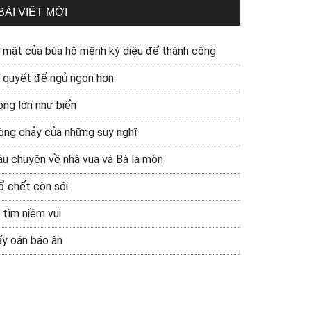
BÀI VIẾT MỚI
í mật của bùa hộ mệnh kỳ diệu để thành công
í quyết để ngủ ngon hơn
ộng lớn như biển
òng chảy của những suy nghĩ
âu chuyện về nhà vua và Bà la môn
ổ chết còn sói
 tìm niềm vui
ấy oán báo ân