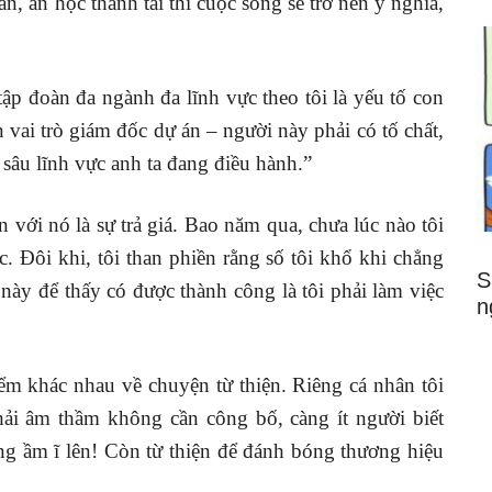
, ăn học thành tài thì cuộc sống sẽ trở nên ý nghĩa,
ập đoàn đa ngành đa lĩnh vực theo tôi là yếu tố con
 vai trò giám đốc dự án – người này phải có tố chất,
 sâu lĩnh vực anh ta đang điều hành.”
 với nó là sự trả giá. Bao năm qua, chưa lúc nào tôi
. Đôi khi, tôi than phiền rằng số tôi khổ khi chẳng
S
này để thấy có được thành công là tôi phải làm việc
n
m khác nhau về chuyện từ thiện. Riêng cá nhân tôi
 phải âm thầm không cần công bố, càng ít người biết
ơng ầm ĩ lên! Còn từ thiện để đánh bóng thương hiệu