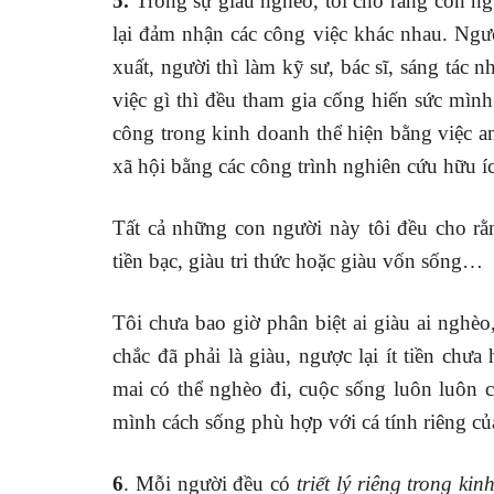
5.
Trong sự giàu nghèo, tôi cho rằng con ng
lại đảm nhận các công việc khác nhau. Ngườ
xuất, người thì làm kỹ sư, bác sĩ, sáng t
việc gì thì đều tham gia cống hiến sức mình
công trong kinh doanh thể hiện bằng việc an
xã hội bằng các công trình nghiên cứu hữu 
Tất cả những con người này tôi đều cho r
tiền bạc, giàu tri thức hoặc giàu vốn sống…
Tôi chưa bao giờ phân biệt ai giàu ai nghèo,
chắc đã phải là giàu, ngược lại ít tiền ch
mai có thể nghèo đi, cuộc sống luôn luôn 
mình cách sống phù hợp với cá tính riêng 
6
. Mỗi người đều có
triết lý riêng trong ki