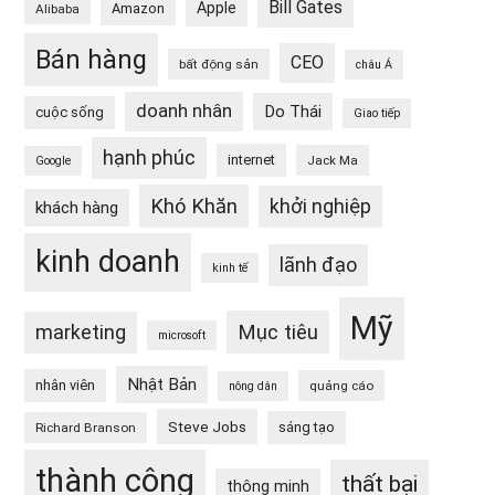
Bill Gates
Apple
Amazon
Alibaba
Bán hàng
CEO
bất động sản
châu Á
doanh nhân
Do Thái
cuộc sống
Giao tiếp
hạnh phúc
internet
Jack Ma
Google
Khó Khăn
khởi nghiệp
khách hàng
kinh doanh
lãnh đạo
kinh tế
Mỹ
Mục tiêu
marketing
microsoft
Nhật Bản
nhân viên
quảng cáo
nông dân
Steve Jobs
sáng tạo
Richard Branson
thành công
thất bại
thông minh