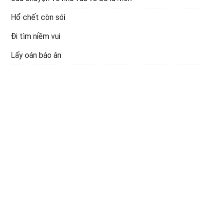
Hổ chết còn sói
Đi tìm niềm vui
Lấy oán báo ân