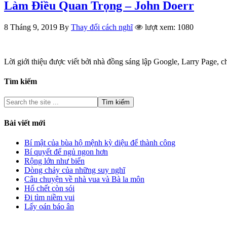
Làm Điều Quan Trọng – John Doerr
8 Tháng 9, 2019
By
Thay đổi cách nghĩ
lượt xem: 1080
Lời giới thiệu được viết bởi nhà đồng sáng lập Google, Larry Page,
Tìm kiếm
Bài viết mới
Bí mật của bùa hộ mệnh kỳ diệu để thành công
Bí quyết để ngủ ngon hơn
Rộng lớn như biển
Dòng chảy của những suy nghĩ
Câu chuyện về nhà vua và Bà la môn
Hổ chết còn sói
Đi tìm niềm vui
Lấy oán báo ân