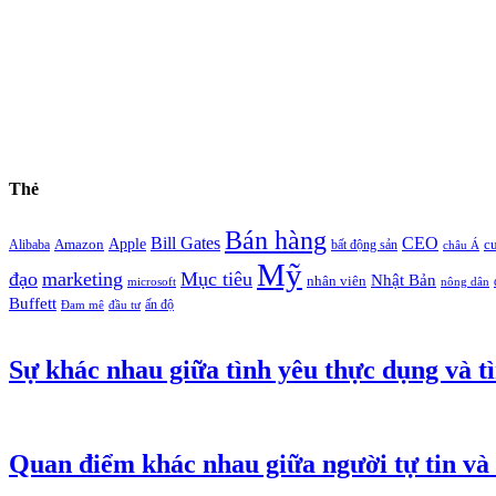
Thẻ
Bán hàng
Bill Gates
CEO
Apple
Amazon
c
Alibaba
bất động sản
châu Á
Mỹ
đạo
marketing
Mục tiêu
Nhật Bản
nhân viên
microsoft
nông dân
Buffett
ấn độ
Đam mê
đầu tư
Sự khác nhau giữa tình yêu thực dụng và tì
Quan điểm khác nhau giữa người tự tin và 