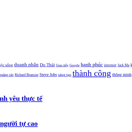
hạnh phúc
doanh nhân
Do Thái
uộc sống
internet
Jack Ma
Giao tiếp
Google
thành công
thông minh
Steve Jobs
sáng tạo
quảng cáo
Richard Branson
nh yêu thực tế
người tự cao