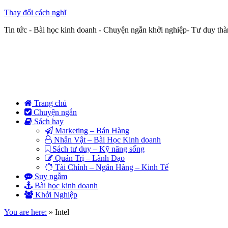
Thay đổi cách nghĩ
Tin tức - Bài học kinh doanh - Chuyện ngắn khởi nghiệp- Tư duy th
Trang chủ
Chuyện ngắn
Sách hay
Marketing – Bán Hàng
Nhân Vật – Bài Học Kinh doanh
Sách tư duy – Kỹ năng sống
Quản Trị – Lãnh Đạo
Tài Chính – Ngân Hàng – Kinh Tế
Suy ngẫm
Bài học kinh doanh
Khởi Nghiệp
You are here:
»
Intel