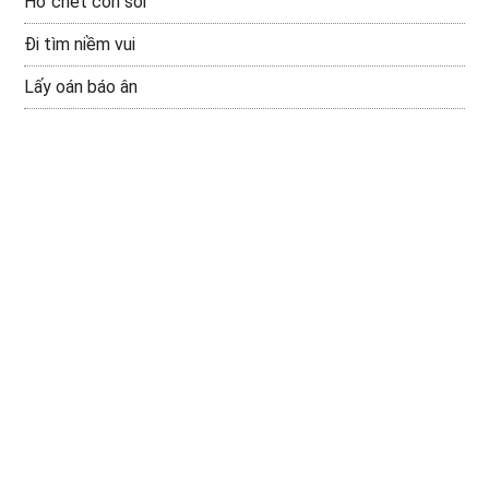
Hổ chết còn sói
Đi tìm niềm vui
Lấy oán báo ân