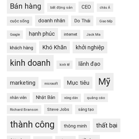
Bán hàng
CEO
bất động sản
châu Á
doanh nhân
Do Thái
cuộc sống
Giao tiếp
hạnh phúc
internet
Jack Ma
Google
Khó Khăn
khởi nghiệp
khách hàng
kinh doanh
lãnh đạo
kinh tế
Mỹ
Mục tiêu
marketing
microsoft
Nhật Bản
nhân viên
quảng cáo
nông dân
Steve Jobs
sáng tạo
Richard Branson
thành công
thất bại
thông minh