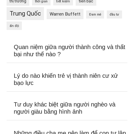
tiền bạc
thị trường
tiết kiệm
thời gian
Trung Quốc
Warren Buffett
Đam mê
đầu tư
ấn độ
Quan niệm giữa người thành công và thất
bại như thế nào ?
Lý do nào khiến trẻ vị thành niên cư xử
bạo lực
Tư duy khác biệt giữa người nghèo và
người giàu bằng hình ảnh
Những điều cha mẹ nên làm để con tự lập