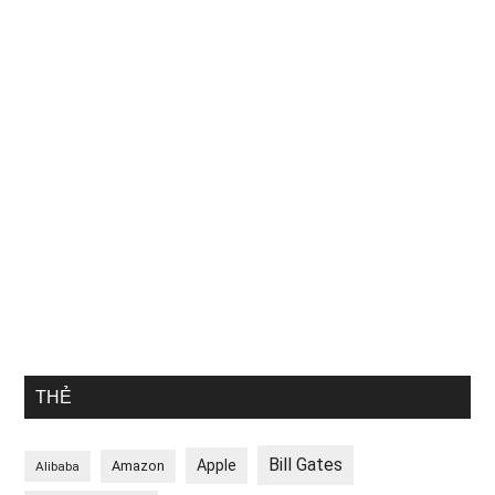
THẺ
Bill Gates
Apple
Amazon
Alibaba