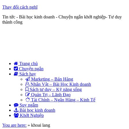
Thay đổi cách nghĩ
Tin tức - Bài học kinh doanh - Chuyện ngắn khởi nghiệp- Tư duy
thành công
Trang chủ
Chuyện ngắn
Sách hay
Marketing – Bán Hàng
Nhân Vật – Bài Học Kinh doanh
Sách tư duy – Kỹ năng sống
Quản Trị – Lãnh Đạo
Tài Chính – Ngân Hàng – Kinh Tế
Suy ngẫm
Bài học kinh doanh
Khởi Nghiệp
You are here:
»
khoai lang