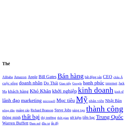
Thẻ
Bán hàng
Bill Gates
CEO
Apple
Amazon
Alibaba
bất động sản
châu Á
hạnh phúc
doanh nhân
Do Thái
cuộc sống
internet
Jack
Giao tiếp
Google
kinh doanh
Khó Khăn
khởi nghiệp
khách hàng
Ma
kinh tế
Mỹ
lãnh đạo
marketing
Mục tiêu
Nhật Bản
nhân viên
microsoft
thành công
Steve Jobs
sáng tạo
quảng cáo
Richard Branson
nông dân
thất bại
Trung Quốc
thông minh
tiền bạc
thị trường
tiết kiệm
thời gian
Warren Buffett
ấn độ
Đam mê
đầu tư