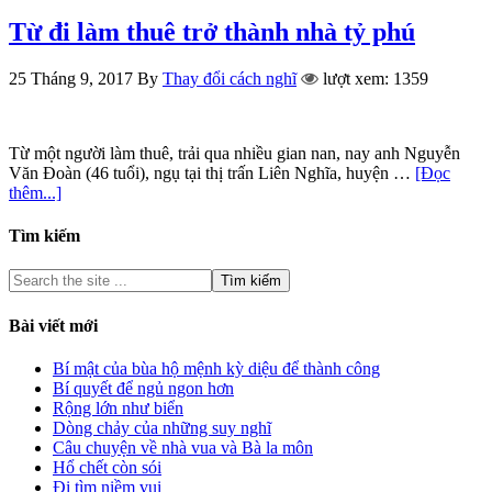
Từ đi làm thuê trở thành nhà tỷ phú
25 Tháng 9, 2017
By
Thay đổi cách nghĩ
lượt xem: 1359
Từ một người làm thuê, trải qua nhiều gian nan, nay anh Nguyễn
Văn Đoàn (46 tuổi), ngụ tại thị trấn Liên Nghĩa, huyện …
[Đọc
thêm...]
Tìm kiếm
Bài viết mới
Bí mật của bùa hộ mệnh kỳ diệu để thành công
Bí quyết để ngủ ngon hơn
Rộng lớn như biển
Dòng chảy của những suy nghĩ
Câu chuyện về nhà vua và Bà la môn
Hổ chết còn sói
Đi tìm niềm vui