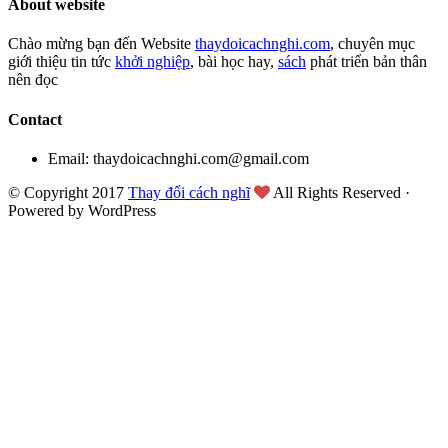
About website
Chào mừng bạn đến Website
thaydoicachnghi.com
, chuyên mục
giới thiệu tin tức
khởi nghiệp
, bài học hay,
sách
phát triển bản thân
nên đọc
Contact
Email: thaydoicachnghi.com@gmail.com
© Copyright 2017
Thay đổi cách nghĩ
All Rights Reserved ·
Powered by WordPress