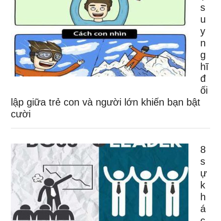
s
u
y
n
g
hĩ
đ
ối
lập giữa trẻ con và người lớn khiến bạn bật
cười
8
s
ự
k
h
á
c