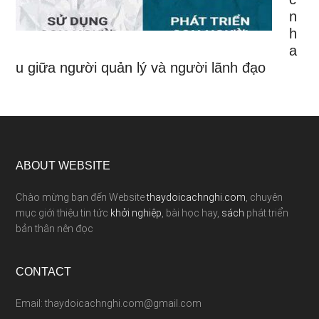
n
h
a
u giữa người quản lý và người lãnh đạo
ABOUT WEBSITE
Chào mừng bạn đến Website
thaydoicachnghi.com
, chuyên
mục giới thiệu tin tức
khởi nghiệp
, bài học hay,
sách
phát triển
bản thân nên đọc
CONTACT
Email: thaydoicachnghi.com@gmail.com