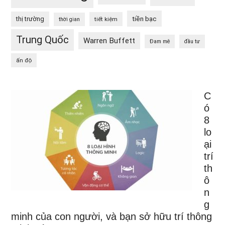
tiền bạc
thị trường
tiết kiệm
thời gian
Trung Quốc
Warren Buffett
Đam mê
đầu tư
ấn độ
C
ó
8
lo
ại
trí
th
ô
n
g
minh của con người, và bạn sở hữu trí thông