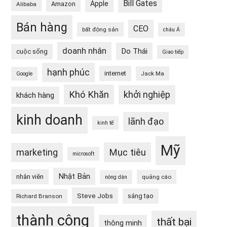
Bill Gates
Apple
Amazon
Alibaba
Bán hàng
CEO
bất động sản
châu Á
doanh nhân
Do Thái
cuộc sống
Giao tiếp
hạnh phúc
internet
Jack Ma
Google
Khó Khăn
khởi nghiệp
khách hàng
kinh doanh
lãnh đạo
kinh tế
Mỹ
Mục tiêu
marketing
microsoft
Nhật Bản
nhân viên
quảng cáo
nông dân
Steve Jobs
sáng tạo
Richard Branson
thành công
thất bại
thông minh