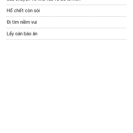
Hổ chết còn sói
Đi tìm niềm vui
Lấy oán báo ân