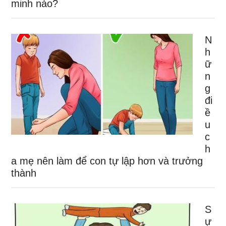
minh nào?
N
h
ữ
n
g
đi
ề
u
c
h
a mẹ nên làm để con tự lập hơn và trưởng
thành
S
ự