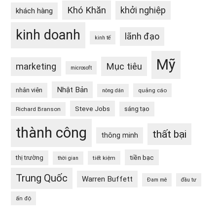
Khó Khăn
khởi nghiệp
khách hàng
kinh doanh
lãnh đạo
kinh tế
Mỹ
Mục tiêu
marketing
microsoft
Nhật Bản
nhân viên
quảng cáo
nông dân
Steve Jobs
sáng tạo
Richard Branson
thành công
thất bại
thông minh
tiền bạc
thị trường
tiết kiệm
thời gian
Trung Quốc
Warren Buffett
Đam mê
đầu tư
ấn độ