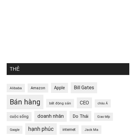
THẺ
Bill Gates
Apple
Amazon
Alibaba
Bán hàng
CEO
bất động sản
châu Á
doanh nhân
Do Thái
cuộc sống
Giao tiếp
hạnh phúc
internet
Jack Ma
Google