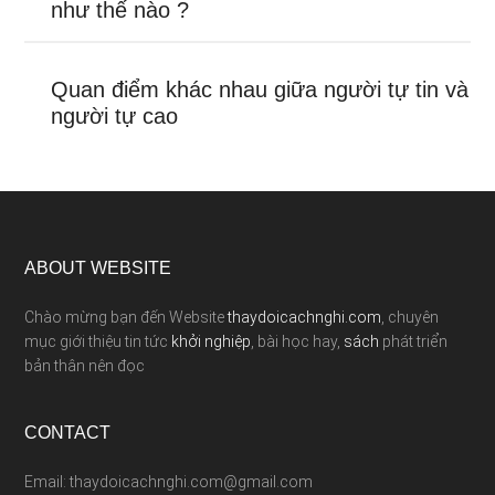
như thế nào ?
Quan điểm khác nhau giữa người tự tin và
người tự cao
ABOUT WEBSITE
Chào mừng bạn đến Website
thaydoicachnghi.com
, chuyên
mục giới thiệu tin tức
khởi nghiệp
, bài học hay,
sách
phát triển
bản thân nên đọc
CONTACT
Email: thaydoicachnghi.com@gmail.com