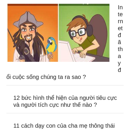
In
te
rn
et
đ
ã
th
a
y
đ
ổi cuộc sống chúng ta ra sao ?
12 bức hình thể hiện của người tiêu cực
và người tích cực như thế nào ?
11 cách dạy con của cha mẹ thông thái