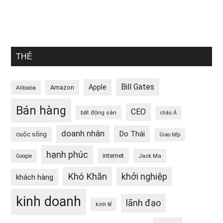
THẺ
Bill Gates
Apple
Amazon
Alibaba
Bán hàng
CEO
bất động sản
châu Á
doanh nhân
Do Thái
cuộc sống
Giao tiếp
hạnh phúc
internet
Jack Ma
Google
Khó Khăn
khởi nghiệp
khách hàng
kinh doanh
lãnh đạo
kinh tế