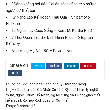
” Sống không hối tiếc ” cuốn sách dành cho những
người sợ thất bại
Kỹ Năng Lập Kế Hoạch Hiệu Quả – Shibamoto
Hidenori
10 Nghịch Lý Cuộc Sống – Kent M. Keitha Ph.D
7 Thói Quen Tạo Gia Đình Hạnh Phúc – Stephen
R.Covey
Marketing Hệ Não Đồ – David Lewis
Share on
Twitter
Facebook
LinkedIn
Pinterest
Tumblr
Thuộc chủ đề:
Sách hay
,
Sách tư duy - Kỹ năng sống
Tag với:
Dao hai lưỡi
,
Đối Nhân Xử Thế
,
Kỹ thuật tâm lý
,
nghệ
thuật
,
Nghệ Thuật Đối Nhân
,
Người cứng đầu
,
Nóng giận mất
kiểm soát
,
Romeo Rodriguez Jr
,
Xử Thế
Thay đổi cách nghĩ