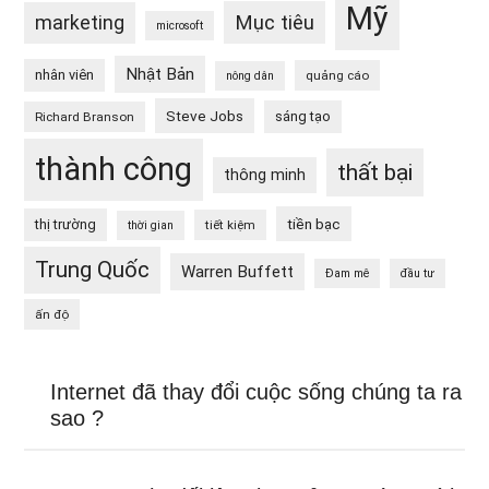
Mỹ
Mục tiêu
marketing
microsoft
Nhật Bản
nhân viên
quảng cáo
nông dân
Steve Jobs
sáng tạo
Richard Branson
thành công
thất bại
thông minh
tiền bạc
thị trường
tiết kiệm
thời gian
Trung Quốc
Warren Buffett
Đam mê
đầu tư
ấn độ
Internet đã thay đổi cuộc sống chúng ta ra
sao ?