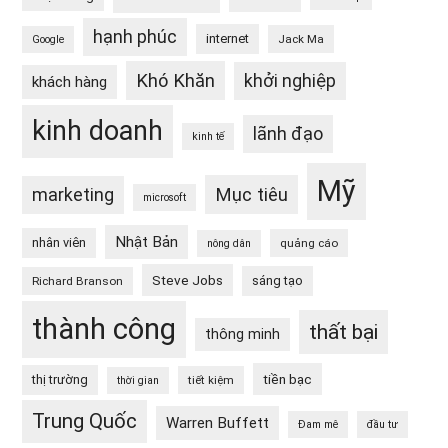
hạnh phúc
internet
Jack Ma
Google
Khó Khăn
khởi nghiệp
khách hàng
kinh doanh
lãnh đạo
kinh tế
Mỹ
Mục tiêu
marketing
microsoft
Nhật Bản
nhân viên
quảng cáo
nông dân
Steve Jobs
sáng tạo
Richard Branson
thành công
thất bại
thông minh
tiền bạc
thị trường
tiết kiệm
thời gian
Trung Quốc
Warren Buffett
Đam mê
đầu tư