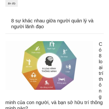
ấn độ
8 sự khác nhau giữa người quản lý và
người lãnh đạo
C
ó
8
lo
ại
trí
th
ô
n
g
minh của con người, và bạn sở hữu trí thông
minh nào?