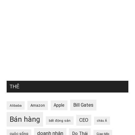
THẺ
Bill Gates
Apple
Amazon
Alibaba
Bán hàng
CEO
bất động sản
châu Á
doanh nhân
Do Thái
cuộc sống
Giao tiếp