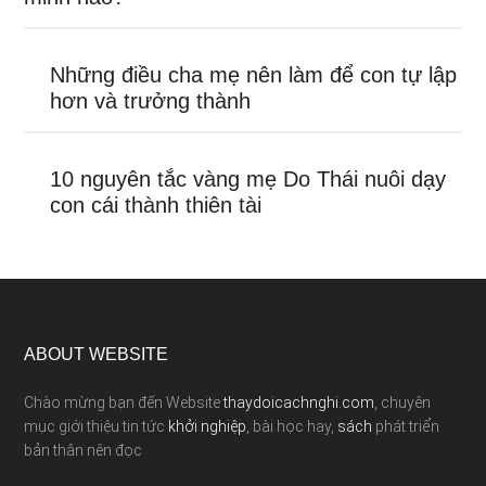
Những điều cha mẹ nên làm để con tự lập
hơn và trưởng thành
10 nguyên tắc vàng mẹ Do Thái nuôi dạy
con cái thành thiên tài
ABOUT WEBSITE
Chào mừng bạn đến Website
thaydoicachnghi.com
, chuyên
mục giới thiệu tin tức
khởi nghiệp
, bài học hay,
sách
phát triển
bản thân nên đọc