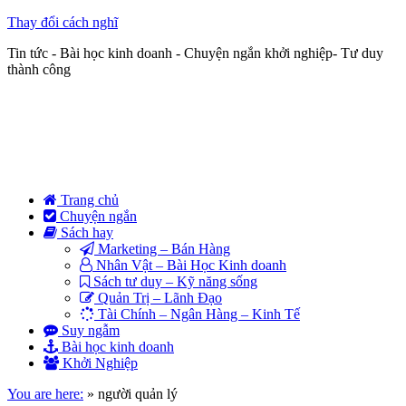
Thay đổi cách nghĩ
Tin tức - Bài học kinh doanh - Chuyện ngắn khởi nghiệp- Tư duy
thành công
Trang chủ
Chuyện ngắn
Sách hay
Marketing – Bán Hàng
Nhân Vật – Bài Học Kinh doanh
Sách tư duy – Kỹ năng sống
Quản Trị – Lãnh Đạo
Tài Chính – Ngân Hàng – Kinh Tế
Suy ngẫm
Bài học kinh doanh
Khởi Nghiệp
You are here:
»
người quản lý