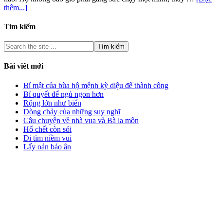
thêm...]
Tìm kiếm
Bài viết mới
Bí mật của bùa hộ mệnh kỳ diệu để thành công
Bí quyết để ngủ ngon hơn
Rộng lớn như biển
Dòng chảy của những suy nghĩ
Câu chuyện về nhà vua và Bà la môn
Hổ chết còn sói
Đi tìm niềm vui
Lấy oán báo ân