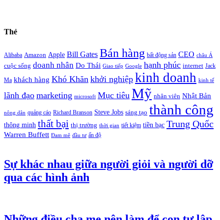
Thẻ
Bán hàng
Bill Gates
CEO
Apple
Amazon
Alibaba
bất động sản
châu Á
hạnh phúc
doanh nhân
Do Thái
cuộc sống
internet
Jack
Giao tiếp
Google
kinh doanh
Khó Khăn
khởi nghiệp
khách hàng
Ma
kinh tế
Mỹ
lãnh đạo
marketing
Mục tiêu
Nhật Bản
nhân viên
microsoft
thành công
Steve Jobs
sáng tạo
quảng cáo
Richard Branson
nông dân
thất bại
Trung Quốc
thông minh
tiền bạc
thị trường
tiết kiệm
thời gian
Warren Buffett
ấn độ
Đam mê
đầu tư
Sự khác nhau giữa người giỏi và người dỡ
qua các hình ảnh
Những điều cha mẹ nên làm để con tự lập