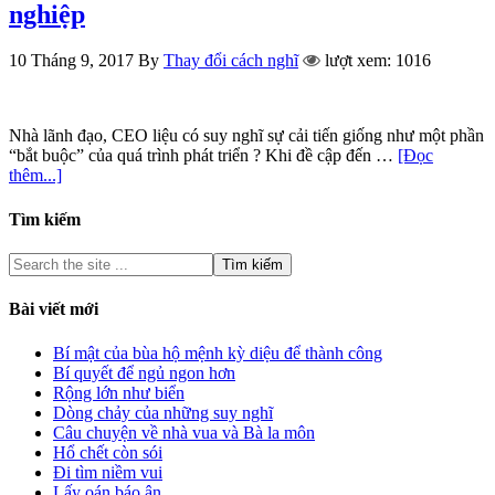
nghiệp
10 Tháng 9, 2017
By
Thay đổi cách nghĩ
lượt xem: 1016
Nhà lãnh đạo, CEO liệu có suy nghĩ sự cải tiến giống như một phần
“bắt buộc” của quá trình phát triển ? Khi đề cập đến …
[Đọc
thêm...]
Tìm kiếm
Bài viết mới
Bí mật của bùa hộ mệnh kỳ diệu để thành công
Bí quyết để ngủ ngon hơn
Rộng lớn như biển
Dòng chảy của những suy nghĩ
Câu chuyện về nhà vua và Bà la môn
Hổ chết còn sói
Đi tìm niềm vui
Lấy oán báo ân