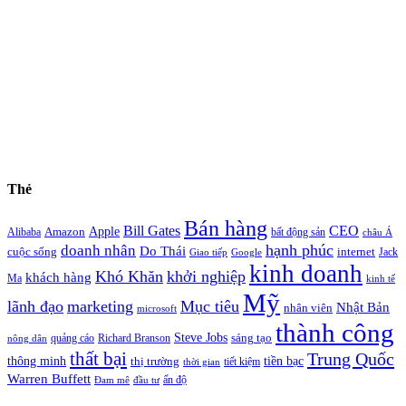
Thẻ
Bán hàng
Bill Gates
CEO
Apple
Amazon
Alibaba
bất động sản
châu Á
hạnh phúc
doanh nhân
Do Thái
cuộc sống
internet
Jack
Giao tiếp
Google
kinh doanh
Khó Khăn
khởi nghiệp
khách hàng
Ma
kinh tế
Mỹ
lãnh đạo
marketing
Mục tiêu
Nhật Bản
nhân viên
microsoft
thành công
Steve Jobs
sáng tạo
quảng cáo
Richard Branson
nông dân
thất bại
Trung Quốc
thông minh
tiền bạc
thị trường
tiết kiệm
thời gian
Warren Buffett
ấn độ
Đam mê
đầu tư