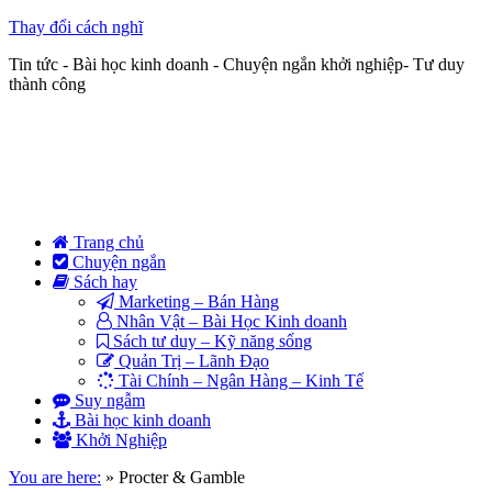
Thay đổi cách nghĩ
Tin tức - Bài học kinh doanh - Chuyện ngắn khởi nghiệp- Tư duy
thành công
Trang chủ
Chuyện ngắn
Sách hay
Marketing – Bán Hàng
Nhân Vật – Bài Học Kinh doanh
Sách tư duy – Kỹ năng sống
Quản Trị – Lãnh Đạo
Tài Chính – Ngân Hàng – Kinh Tế
Suy ngẫm
Bài học kinh doanh
Khởi Nghiệp
You are here:
»
Procter & Gamble