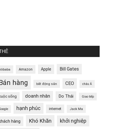
THẺ
Bill Gates
Apple
Amazon
Alibaba
Bán hàng
CEO
bất động sản
châu Á
doanh nhân
Do Thái
cuộc sống
Giao tiếp
hạnh phúc
internet
Jack Ma
Google
Khó Khăn
khởi nghiệp
khách hàng