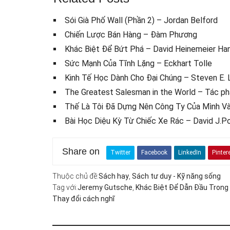
Sói Già Phố Wall (Phần 2) – Jordan Belford
Chiến Lược Bán Hàng – Đàm Phương
Khác Biệt Để Bứt Phá – David Heinemeier Ha
Sức Mạnh Của Tĩnh Lặng – Eckhart Tolle
Kinh Tế Học Dành Cho Đại Chúng – Steven E.
The Greatest Salesman in the World – Tác ph
Thế Là Tôi Đã Dựng Nên Công Ty Của Mình Và
Bài Học Diệu Kỳ Từ Chiếc Xe Rác – David J.Po
Share on
Twitter
Facebook
LinkedIn
Pinter
Thuộc chủ đề:
Sách hay
,
Sách tư duy - Kỹ năng sống
Tag với:
Jeremy Gutsche
,
Khác Biệt Để Dẫn Đầu Trong
Thay đổi cách nghĩ