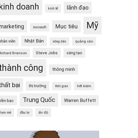
kinh doanh
lãnh đạo
kinh tế
Mỹ
Mục tiêu
marketing
microsoft
Nhật Bản
nhân viên
quảng cáo
nông dân
Steve Jobs
sáng tạo
Richard Branson
thành công
thông minh
thất bại
thị trường
tiết kiệm
thời gian
Trung Quốc
Warren Buffett
tiền bạc
ấn độ
Đam mê
đầu tư