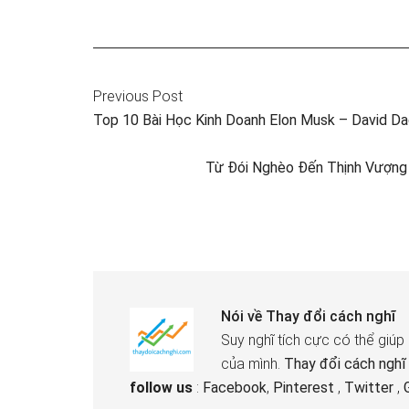
Previous Post
Top 10 Bài Học Kinh Doanh Elon Musk – David D
Từ Đói Nghèo Đến Thịnh Vượng –
Nói về
Thay đổi cách nghĩ
Suy nghĩ tích cực có thể giúp
của mình.
Thay đổi cách nghĩ
follow us
:
Facebook
,
Pinterest
,
Twitter
,