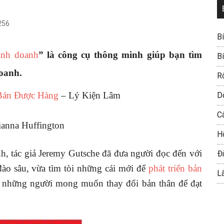
256
B
inh doanh
” là công cụ thông minh giúp bạn tìm
B
oanh.
R
Bán Được Hàng
– Lý Kiện Lâm
D
C
ianna Huffington
H
, tác giả Jeremy Gutsche đã đưa người đọc đến với
Đi
đào sâu, vừa tìm tòi những cái mới để
phát triển bản
L
 những người mong muốn thay đổi bản thân để đạt