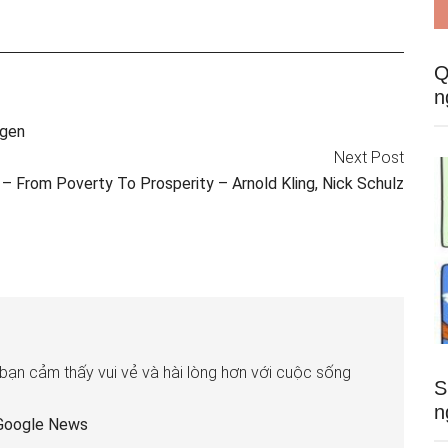
Q
n
agen
Next Post
 From Poverty To Prosperity – Arnold Kling, Nick Schulz
 bạn cảm thấy vui vẻ và hài lòng hơn với cuộc sống
S
n
Google News