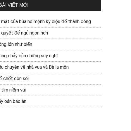
BÀI VIẾT MỚI
í mật của bùa hộ mệnh kỳ diệu để thành công
í quyết để ngủ ngon hơn
ộng lớn như biển
òng chảy của những suy nghĩ
âu chuyện về nhà vua và Bà la môn
ổ chết còn sói
 tìm niềm vui
ấy oán báo ân