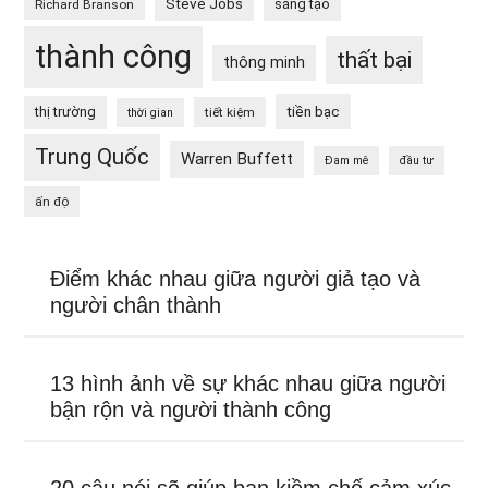
Steve Jobs
sáng tạo
Richard Branson
thành công
thất bại
thông minh
tiền bạc
thị trường
tiết kiệm
thời gian
Trung Quốc
Warren Buffett
Đam mê
đầu tư
ấn độ
Điểm khác nhau giữa người giả tạo và
người chân thành
13 hình ảnh về sự khác nhau giữa người
bận rộn và người thành công