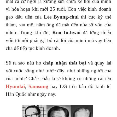
mất cả cơ ngơi là xưởng sửa chữa xe hơi của mình
vì hỏa hoạn khi mới 25 tuổi. Còn việc kinh doanh
gạo đầu tiên của
Lee Byung-chul
thì cực kỳ thê
thảm, sau một năm ông đã mất đến nửa số vốn của
mình. Trong khi đó,
Koo In-hwoi
đã từng thiếu
vốn tới nỗi phải gạt bỏ cái tôi của mình mà vay tiền
cha để tiếp tục kinh doanh.
Sẽ ra sao nếu họ
chấp nhận thất bại
và quay lại
với cuộc sống như trước đây, như những người cha
của mình? Chắc chắn là sẽ không có những cái tên
Hyundai
,
Samsung
hay
LG
trên bản đồ kinh tế
Hàn Quốc như ngày nay.