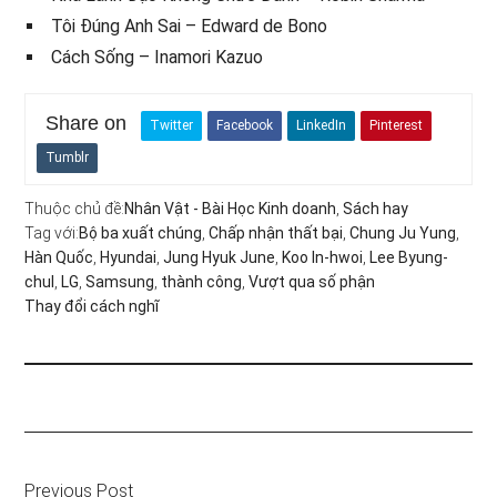
Tôi Đúng Anh Sai – Edward de Bono
Cách Sống – Inamori Kazuo
Share on
Twitter
Facebook
LinkedIn
Pinterest
Tumblr
Thuộc chủ đề:
Nhân Vật - Bài Học Kinh doanh
,
Sách hay
Tag với:
Bộ ba xuất chúng
,
Chấp nhận thất bại
,
Chung Ju Yung
,
Hàn Quốc
,
Hyundai
,
Jung Hyuk June
,
Koo In-hwoi
,
Lee Byung-
chul
,
LG
,
Samsung
,
thành công
,
Vượt qua số phận
Thay đổi cách nghĩ
Previous Post