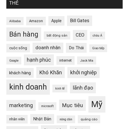
THẺ
Bill Gates
Apple
Amazon
Alibaba
Bán hàng
CEO
bất động sản
châu Á
doanh nhân
Do Thái
cuộc sống
Giao tiếp
hạnh phúc
internet
Jack Ma
Google
Khó Khăn
khởi nghiệp
khách hàng
kinh doanh
lãnh đạo
kinh tế
Mỹ
Mục tiêu
marketing
microsoft
Nhật Bản
nhân viên
quảng cáo
nông dân