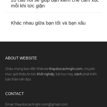
20 câu nói sẽ giúp bạn kiềm chế cảm xúc
mỗi khi tức giận
Khác nhau giữa bạn tốt và bạn xấu
ABOUT WEBSITE
Chào mừng bạn đến Website
thaydoicachnghi.com
, chuyên
mục giới thiệu tin tức
khởi nghiệp
, bài học hay,
sách
phát triển
bản thân nên đọc
CONTACT
Email: thaydoicachnghi.com@gmail.com